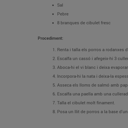
Sal
Pebre
8 branques de cibulet fresc
Procediment:
Renta i talla els porros a rodanxes d
Escalfa un cassó i afegeix-hi 3 culler
Aboca-hi el vi blanc i deixa evaporar
Incorpora-hi la nata i deixa-la espes
Asseca els lloms de salmó amb pap
Escalfa una paella amb una cullerada d
Talla el cibulet molt finament.
Posa un llit de porros a la base d'u