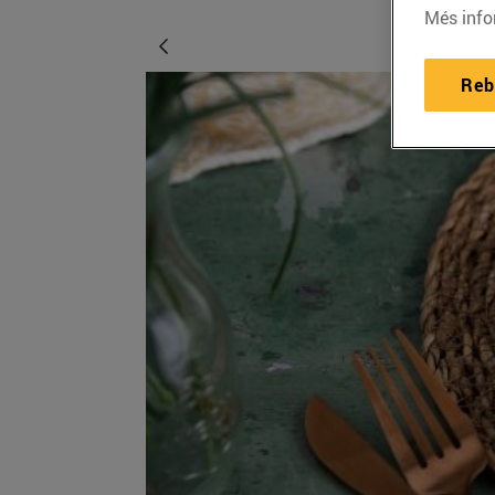
Més info
Reb