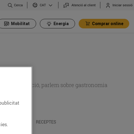
Cerca
Atenció al client
Iniciar sessió
CAT
Mobilitat
Energia
Comprar online
 sobre alimentació, parlem sobre gastronomia
publicitat
 I TRADICIONS
RECEPTES
ies.