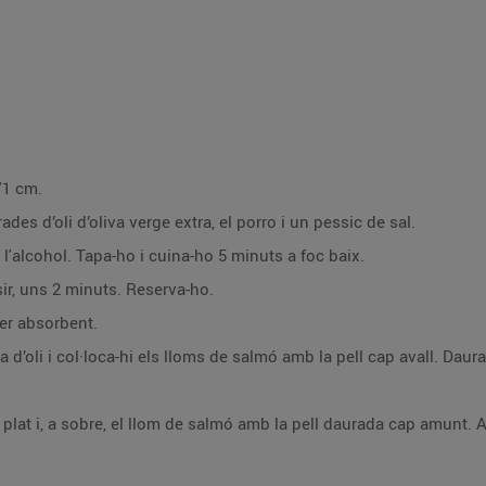
'1 cm.
ades d’oli d’oliva verge extra, el porro i un pessic de sal.
 l'alcohol. Tapa-ho i cuina-ho 5 minuts a foc baix.
sir, uns 2 minuts. Reserva-ho.
er absorbent.
’oli i col·loca-hi els lloms de salmó amb la pell cap avall. Daura’l
n plat i, a sobre, el llom de salmó amb la pell daurada cap amunt.