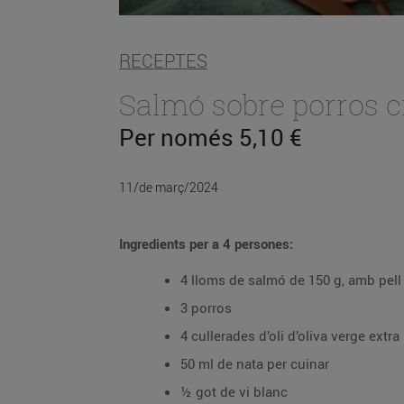
RECEPTES
Salmó sobre porros 
Per només 5,10 €
11/de març/2024
Ingredients per a 4 persones:
4 lloms de salmó de 150 g, amb pell
3 porros
4 cullerades d’oli d’oliva verge extra
50 ml de nata per cuinar
½ got de vi blanc