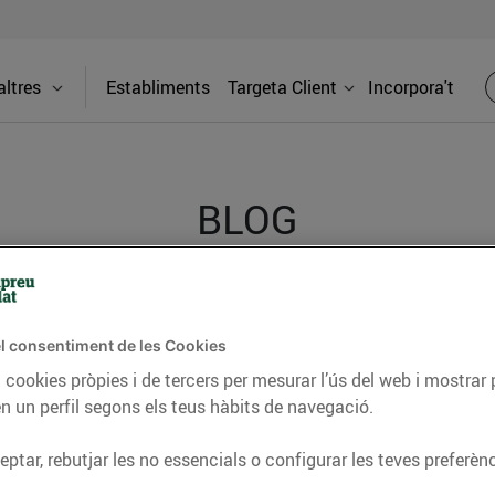
ltres
Establiments
Targeta Client
Incorpora't
BLOG
ceptes, consells nutricionals, informació d’actualitat
l consentiment de les Cookies
del nostre territori i molts altres temes.
 cookies pròpies i de tercers per mesurar l’ús del web i mostrar 
n un perfil segons els teus hàbits de navegació.
TAT
CONSELLS I HÀBITS SALUDABLES
ENERGIA
GASTRONOMIA
ptar, rebutjar les no essencials o configurar les teves preferènc