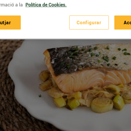
rmació a la
Política de Cookies.
utjar
Configurar
Ac