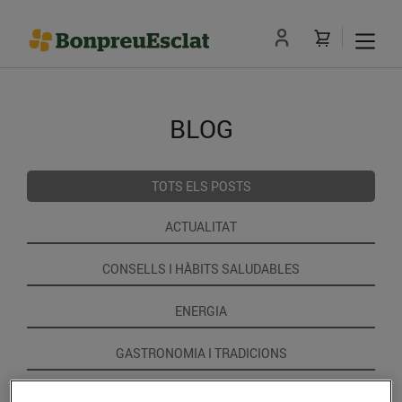
BLOG
TOTS ELS POSTS
ACTUALITAT
CONSELLS I HÀBITS SALUDABLES
ENERGIA
GASTRONOMIA I TRADICIONS
RECEPTES