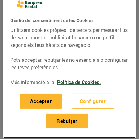
Gestió del consentiment de les Cookies
Utilitzem cookies pròpies i de tercers per mesurar l’ús
del web i mostrar publicitat basada en un perfil
segons els teus hàbits de navegació.
Pots acceptar, rebutjar les no essencials o configurar
les teves preferències.
Més informació a la
Política de Cookies.
RECEPTES
Acceptar
Configurar
Saltat de bolets i crema
de foie amb pernil
Rebutjar
ibèric
01/de novembre/2021