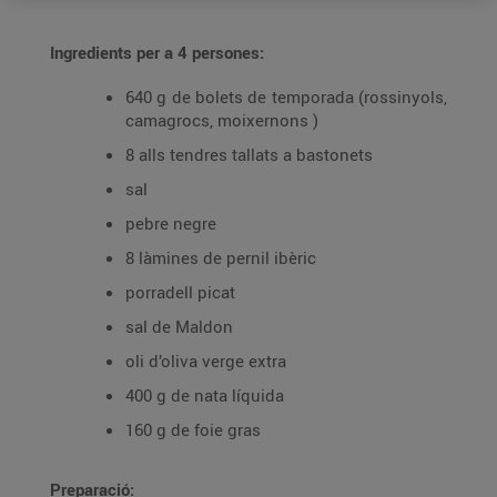
Ingredients per a 4 persones:
640 g de bolets de temporada (rossinyols,
camagrocs, moixernons )
8 alls tendres tallats a bastonets
sal
pebre negre
8 làmines de pernil ibèric
porradell picat
sal de Maldon
oli d’oliva verge extra
400 g de nata líquida
160 g de foie gras
Preparació: