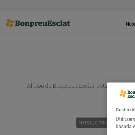
Nosa
Al blog de Bonpreu i Esclat, pots trobar re
Gestió de
Utilitzem
TOTS ELS POSTS
ACTUALI
basada e