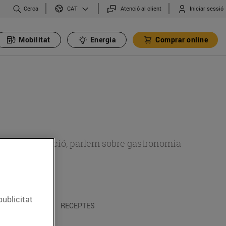
Cerca
Atenció al client
Iniciar sessió
CAT
Mobilitat
Energia
Comprar online
 sobre alimentació, parlem sobre gastronomia
publicitat
 I TRADICIONS
RECEPTES