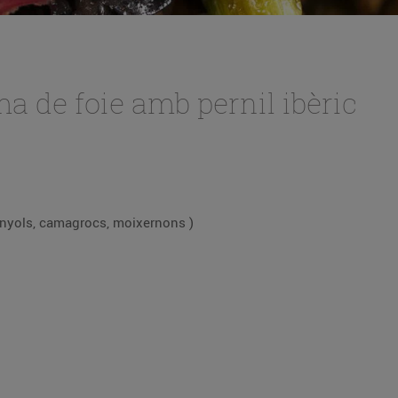
ma de foie amb pernil ibèric
inyols, camagrocs, moixernons )