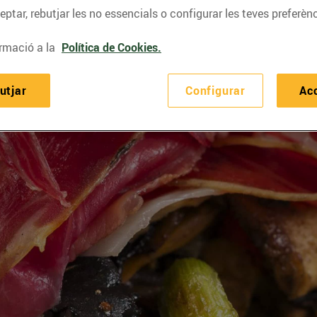
ptar, rebutjar les no essencials o configurar les teves preferènc
rmació a la
Política de Cookies.
utjar
Configurar
Ac