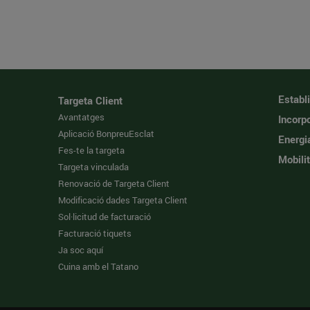
Establ
Targeta Client
Avantatges
Incorpo
Aplicació BonpreuEsclat
Energi
Fes-te la targeta
Mobilit
Targeta vinculada
Renovació de Targeta Client
Modificació dades Targeta Client
Sol·licitud de facturació
Facturació tiquets
Ja soc aquí
Cuina amb el Tatano