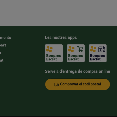
Les nostres apps
iments
ra't
a
at
Serveis d'entrega de compra online
Comprovar el codi postal