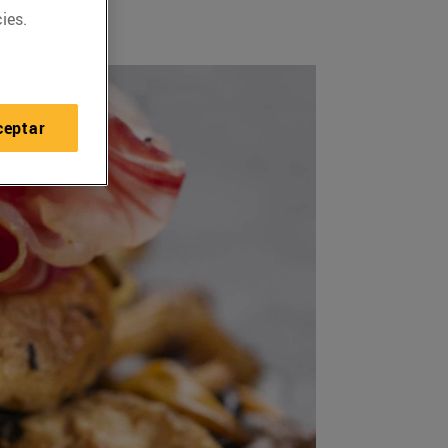
ies.
ceptar