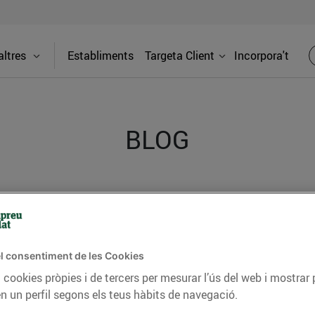
ltres
Establiments
Targeta Client
Incorpora't
BLOG
ceptes, consells nutricionals, informació d’actualitat
del nostre territori i molts altres temes.
l consentiment de les Cookies
 cookies pròpies i de tercers per mesurar l’ús del web i mostrar 
TAT
CONSELLS I HÀBITS SALUDABLES
ENERGIA
GASTRONOMIA
n un perfil segons els teus hàbits de navegació.