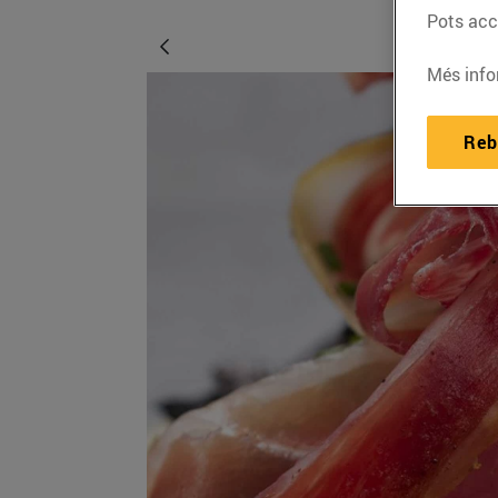
Pots acce
Més info
Reb