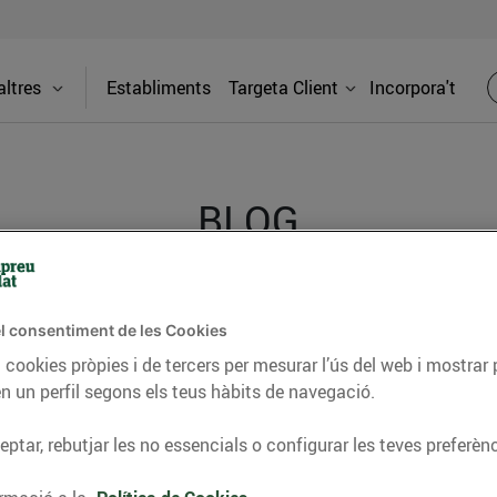
ltres
Establiments
Targeta Client
Incorpora't
BLOG
ceptes, consells nutricionals, informació d’actualitat
l consentiment de les Cookies
del nostre territori i molts altres temes.
 cookies pròpies i de tercers per mesurar l’ús del web i mostrar 
n un perfil segons els teus hàbits de navegació.
ptar, rebutjar les no essencials o configurar les teves preferènc
TAT
CONSELLS I HÀBITS SALUDABLES
ENERGIA
GASTRONOMIA