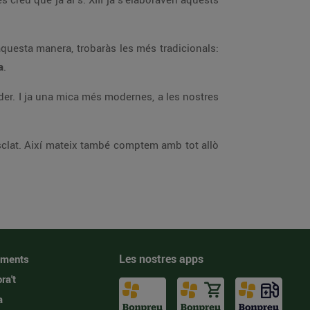
uesta manera, trobaràs les més tradicionals:
a
.
der. I ja una mica més modernes, a les nostres
Esclat. Així mateix també comptem amb tot allò
Les nostres apps
iments
ra't
a