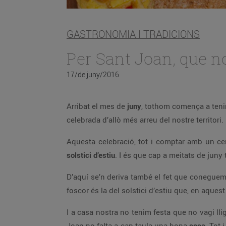
GASTRONOMIA I TRADICIONS
Per Sant Joan, que no 
17/de juny/2016
Arribat el mes de
juny
, tothom comença a tenir 
celebrada d’allò més arreu del nostre territori.
Aquesta celebració, tot i comptar amb un cert
solstici d’estiu
. I és que cap a meitats de juny
D’aquí se’n deriva també el fet que coneguem
foscor és la del solstici d’estiu que, en aquest
I a casa nostra no tenim festa que no vagi lli
Joan no falta a cap taula una bona
coca
. Tot 