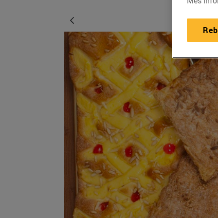
Més info
Reb