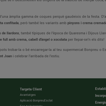
una àmplia gamma de coques perquè gaudeixis de la festa. D’aq
ita confitada
, però també les variants amb
pinyons i crema cremad
 de llardons
, també típiques de l’època de Quaresma i Dijous Llar
e full amb crema, cabell d’àngel o xocolata
per llepar-se’n els dits!
a pots trobar-la o bé encarregar-la al teu supermercat Bonpreu o 
ant Joan
i celebrar l’arribada de l’estiu.
Establ
Targeta Client
Avantatges
Incorpo
Aplicació BonpreuEsclat
Energi