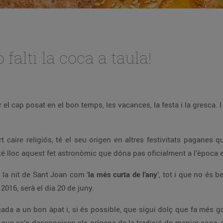
falti la coca a taula!
el cap posat en el bon temps, les vacances, la festa i la gresca. I 
 caire religiós, té el seu origen en altres festivitats paganes qu
 té lloc aquest fet astronòmic que dóna pas oficialment a l’època 
 la nit de Sant Joan com ‘
la més curta de l’any
’, tot i que no és 
 2016, serà el dia 20 de juny.
gada a un bon àpat i, si és possible, que sigui dolç que fa més goi
i que se’n desconeixen els orígens de la tradició de menjar coca, e