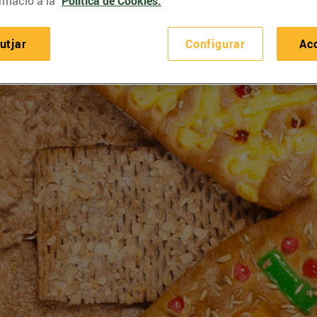
rmació a la
Política de Cookies.
utjar
Configurar
Ac