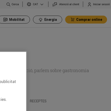
Cerca
Atenció al client
Iniciar sessió
CAT
Mobilitat
Energia
Comprar online
 sobre alimentació, parlem sobre gastronomia
publicitat
ies.
 I TRADICIONS
RECEPTES