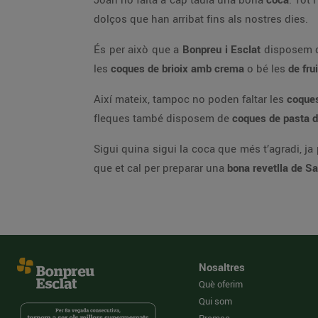
dolços que han arribat fins als nostres dies.
És per això que a
Bonpreu i Esclat
disposem d’
les
coques de brioix amb crema
o bé les
de fru
Així mateix, tampoc no poden faltar les
coques
fleques també disposem de
coques de pasta d
Sigui quina sigui la coca que més t’agradi, j
que et cal per preparar una
bona revetlla de S
Nosaltres
Què oferim
Qui som