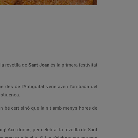
la revetlla de
Sant Joan
és la primera festivitat
e des de l’Antiguitat veneraven l’arribada del
estiuenca.
ben bé cert sinó que la nit amb menys hores de
g! Així doncs, per celebrar la revetlla de Sant
s creu que ja al s. XIII ja s’elaboraven aquests