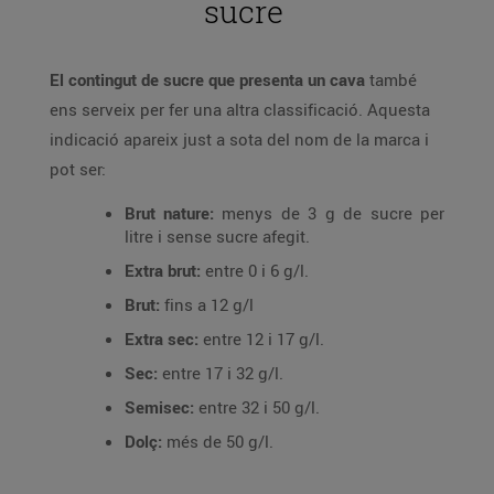
sucre
El contingut de sucre que presenta un cava
també
ens serveix per fer una altra classificació. Aquesta
indicació apareix just a sota del nom de la marca i
pot ser:
Brut nature:
menys de 3 g de sucre per
litre i sense sucre afegit.
Extra brut:
entre 0 i 6 g/l.
Brut:
fins a 12 g/l
Extra sec:
entre 12 i 17 g/l.
Sec:
entre 17 i 32 g/l.
Semisec:
entre 32 i 50 g/l.
Dolç:
més de 50 g/l.