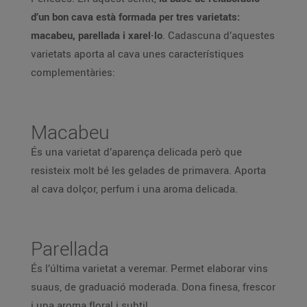
d’un bon cava està formada per tres varietats:
macabeu, parellada i xarel·lo
. Cadascuna d’aquestes
varietats aporta al cava unes característiques
complementàries:
Macabeu
És una varietat d’aparença delicada però que
resisteix molt bé les gelades de primavera. Aporta
al cava dolçor, perfum i una aroma delicada.
Parellada
És l’última varietat a veremar. Permet elaborar vins
suaus, de graduació moderada. Dona finesa, frescor
i una aroma floral i subtil.