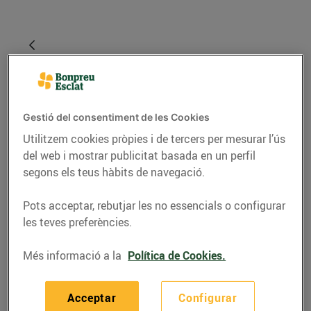
Gestió del consentiment de les Cookies
Utilitzem cookies pròpies i de tercers per mesurar l’ús
del web i mostrar publicitat basada en un perfil
segons els teus hàbits de navegació.
RECEPTES
Pots acceptar, rebutjar les no essencials o configurar
les teves preferències.
Snack de moniato i
foie-gras d'ànec amb
Més informació a la
Política de Cookies.
gelatina de vi dolç i
pinyons
Acceptar
Configurar