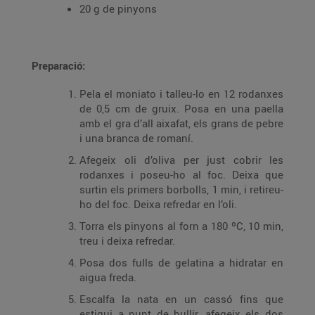
20 g de pinyons
Preparació:
Pela el moniato i talleu-lo en 12 rodanxes
de 0,5 cm de gruix. Posa en una paella
amb el gra d’all aixafat, els grans de pebre
i una branca de romaní.
Afegeix oli d’oliva per just cobrir les
rodanxes i poseu-ho al foc. Deixa que
surtin els primers borbolls, 1 min, i retireu-
ho del foc. Deixa refredar en l’oli.
Torra els pinyons al forn a 180 ºC, 10 min,
treu i deixa refredar.
Posa dos fulls de gelatina a hidratar en
aigua freda.
Escalfa la nata en un cassó fins que
estigui a punt de bullir, afegeix els dos