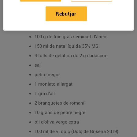
03/de desembre/2021
Rebutjar
Ingredients per a 4 persones:
100 g de foie-gras semicuit d’ànec
150 ml de nata líquida 35% MG
4 fulls de gelatina de 2 g cadascun
sal
pebre negre
1 moniato allargat
1 gra d’all
2 branquetes de romaní
10 grans de pebre negre
oli d’oliva verge extra
100 ml de vi dolç (Dolç de Grisena 2019)