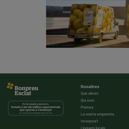
Nosaltres
Què oferim
Qui som
Premsa
La nostra empremta
Incorpora't
Lloguem locals