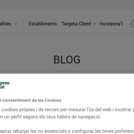
ltres
Establiments
Targeta Client
Incorpora't
BLOG
ceptes, consells nutricionals, informació d’actualitat
del nostre territori i molts altres temes.
l consentiment de les Cookies
 cookies pròpies i de tercers per mesurar l’ús del web i mostrar 
n un perfil segons els teus hàbits de navegació.
TAT
CONSELLS I HÀBITS SALUDABLES
ENERGIA
GASTRONOMIA
ptar, rebutjar les no essencials o configurar les teves preferènc