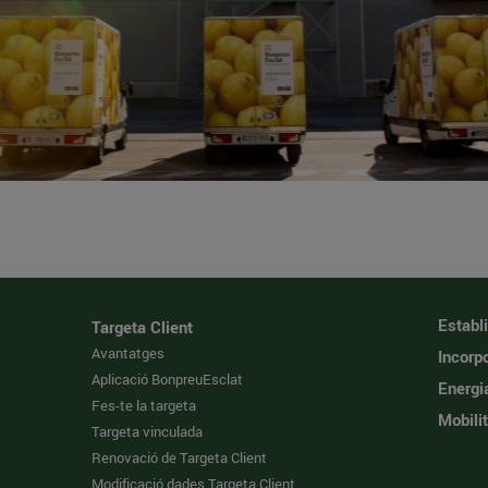
Establ
Targeta Client
Avantatges
Incorpo
Aplicació BonpreuEsclat
Energi
Fes-te la targeta
Mobilit
Targeta vinculada
Renovació de Targeta Client
Modificació dades Targeta Client