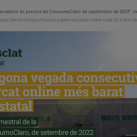
bservatorio de precios de ConsumoClaro de septiembre de 2022", de
mejor/precio-compra-frescos-supermercados-online-sube-62-9-ano-o