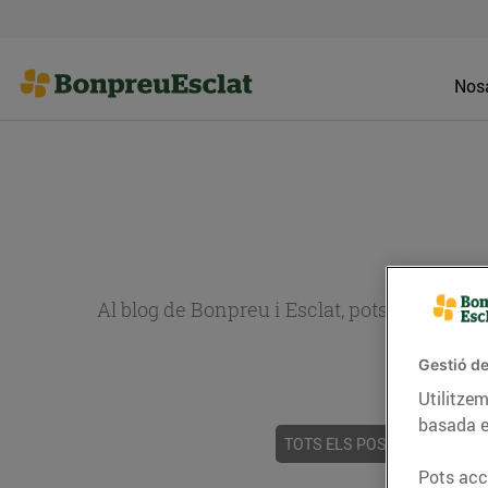
Nosa
Al blog de Bonpreu i Esclat, pots trobar re
Gestió de
Utilitzem
basada e
TOTS ELS POSTS
ACTUALI
Pots acce