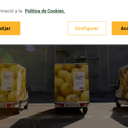
rmació a la
Política de Cookies.
utjar
Configurar
Ac