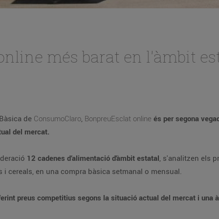
nline més barat en l'àmbit est
 Bàsica de
ConsumoClaro
,
BonpreuEsclat online
és per segona vegad
tual del mercat.
ideració
12 cadenes d’alimentació d'àmbit estatal
, s'analitzen els
gums i cereals, en una compra bàsica setmanal o mensual.
erint preus competitius segons la situació actual del mercat i una à