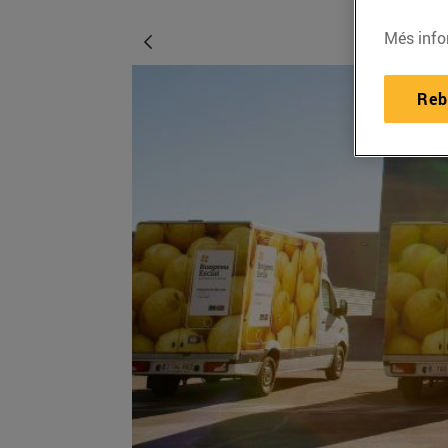
Més info
Reb