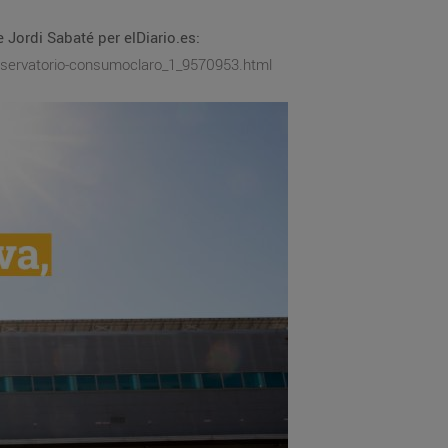
 Jordi Sabaté per elDiario.es:
bservatorio-consumoclaro_1_9570953.html