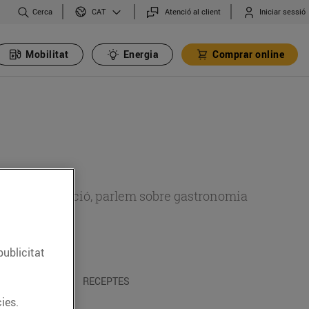
Cerca
Atenció al client
Iniciar sessió
CAT
Mobilitat
Energia
Comprar online
 sobre alimentació, parlem sobre gastronomia
publicitat
 I TRADICIONS
RECEPTES
ies.