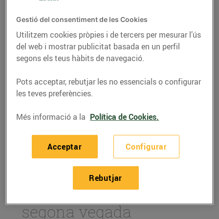
Gestió del consentiment de les Cookies
Utilitzem cookies pròpies i de tercers per mesurar l’ús
del web i mostrar publicitat basada en un perfil
segons els teus hàbits de navegació.
Pots acceptar, rebutjar les no essencials o configurar
les teves preferències.
Més informació a la
Política de Cookies.
ACTUALITAT
Acceptar
Configurar
Som el supermercat
online més barat en
Rebutjar
l'àmbit estatal, per
segona vegada