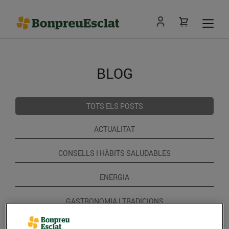
BLOG
TOTS ELS POSTS
ACTUALITAT
CONSELLS I HÀBITS SALUDABLES
ENERGIA
GASTRONOMIA I TRADICIONS
RECEPTES