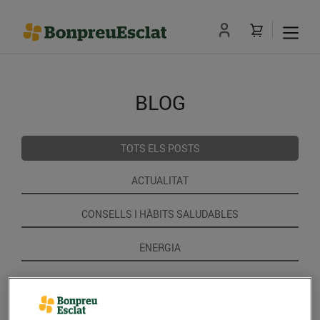
BLOG
TOTS ELS POSTS
ACTUALITAT
CONSELLS I HÀBITS SALUDABLES
ENERGIA
GASTRONOMIA I TRADICIONS
RECEPTES