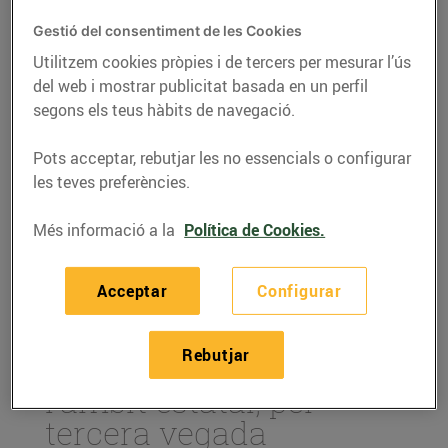
Gestió del consentiment de les Cookies
Utilitzem cookies pròpies i de tercers per mesurar l’ús
del web i mostrar publicitat basada en un perfil
segons els teus hàbits de navegació.
Pots acceptar, rebutjar les no essencials o configurar
les teves preferències.
Més informació a la
Política de Cookies.
ACTUALITAT
Acceptar
Configurar
Som el supermercat
Rebutjar
online més barat en
l'àmbit estatal, per
tercera vegada