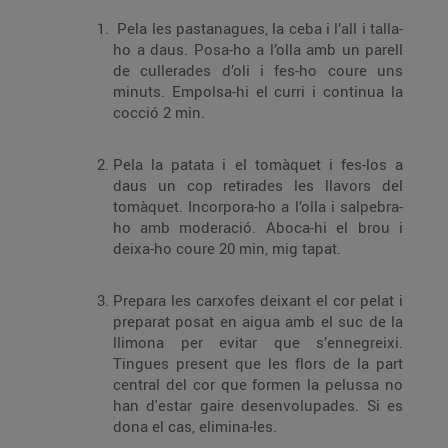
Pela les pastanagues, la ceba i l’all i talla-
ho a daus. Posa-ho a l’olla amb un parell
de cullerades d’oli i fes-ho coure uns
minuts. Empolsa-hi el curri i continua la
cocció 2 min.
Pela la patata i el tomàquet i fes-los a
daus un cop retirades les llavors del
tomàquet. Incorpora-ho a l’olla i salpebra-
ho amb moderació. Aboca-hi el brou i
deixa-ho coure 20 min, mig tapat.
Prepara les carxofes deixant el cor pelat i
preparat posat en aigua amb el suc de la
llimona per evitar que s’ennegreixi.
Tingues present que les flors de la part
central del cor que formen la pelussa no
han d'estar gaire desenvolupades. Si es
dona el cas, elimina-les.