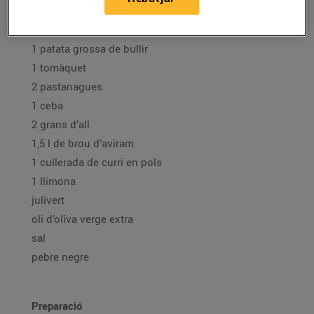
Ingredients per a 4 persones
4 carxofes
1 patata grossa de bullir
1 tomàquet
2 pastanagues
1 ceba
2 grans d’all
1,5 l de brou d’aviram
1 cullerada de curri en pols
1 llimona
julivert
oli d’oliva verge extra
sal
pebre negre
Preparació