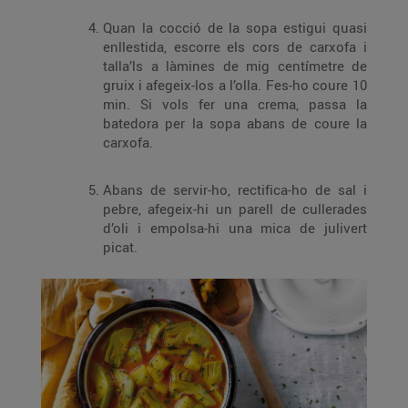
Quan la cocció de la sopa estigui quasi
enllestida, escorre els cors de carxofa i
talla’ls a làmines de mig centímetre de
gruix i afegeix-los a l’olla. Fes-ho coure 10
min. Si vols fer una crema, passa la
batedora per la sopa abans de coure la
carxofa.
Abans de servir-ho, rectifica-ho de sal i
pebre, afegeix-hi un parell de cullerades
d’oli i empolsa-hi una mica de julivert
picat.