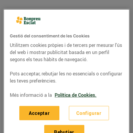
Gestió del consentiment de les Cookies
Utilitzem cookies pròpies i de tercers per mesurar l’ús
del web i mostrar publicitat basada en un perfil
segons els teus hàbits de navegació.
Pots acceptar, rebutjar les no essencials o configurar
les teves preferències.
RECEPTES
Més informació a la
Política de Cookies.
Sopa de carxofa amb
curri
Acceptar
Configurar
01/de febrer/2021
Rebutjar