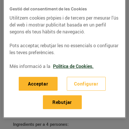
Gestió del consentiment de les Cookies
Utilitzem cookies pròpies i de tercers per mesurar l’ús
del web i mostrar publicitat basada en un perfil
segons els teus hàbits de navegació.
Pots acceptar, rebutjar les no essencials o configurar
les teves preferències.
Més informació a la
Política de Cookies.
RECEPTES
Acceptar
Configurar
Sopa de cireres
Rebutjar
10/de juny/2020
Ingredients per a 4 persones: