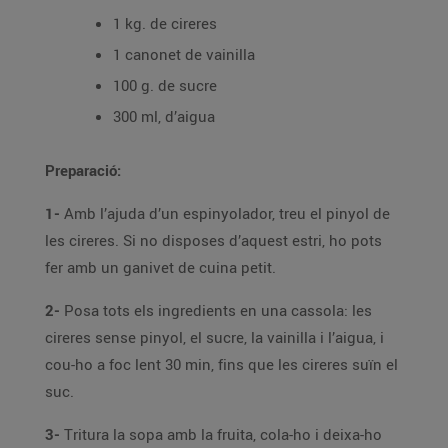
1 kg. de cireres
1 canonet de vainilla
100 g. de sucre
300 ml, d’aigua
Preparació:
1-
Amb l’ajuda d’un espinyolador, treu el pinyol de
les cireres. Si no disposes d’aquest estri, ho pots
fer amb un ganivet de cuina petit.
2-
Posa tots els ingredients en una cassola: les
cireres sense pinyol, el sucre, la vainilla i l’aigua, i
cou-ho a foc lent 30 min, fins que les cireres suïn el
suc.
3-
Tritura la sopa amb la fruita, cola-ho i deixa-ho