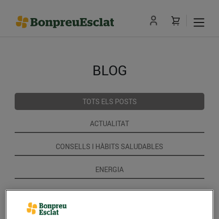
BLOG
TOTS ELS POSTS
ACTUALITAT
CONSELLS I HÀBITS SALUDABLES
ENERGIA
GASTRONOMIA I TRADICIONS
RECEPTES