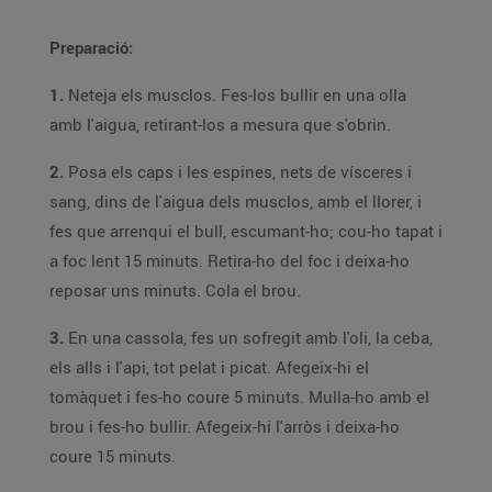
Preparació:
1.
Neteja els musclos. Fes-los bullir en una olla
amb l'aigua, retirant-los a mesura que s'obrin.
2.
Posa els caps i les espines, nets de vísceres i
sang, dins de l'aigua dels musclos, amb el llorer, i
fes que arrenqui el bull, escumant-ho; cou-ho tapat i
a foc lent 15 minuts. Retira-ho del foc i deixa-ho
reposar uns minuts. Cola el brou.
3.
En una cassola, fes un sofregit amb l'oli, la ceba,
els alls i l'api, tot pelat i picat. Afegeix-hi el
tomàquet i fes-ho coure 5 minuts. Mulla-ho amb el
brou i fes-ho bullir. Afegeix-hi l'arròs i deixa-ho
coure 15 minuts.