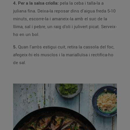
4. Per a la salsa criolla:
pela la ceba i talla-la a
juliana fina. Deixa-la reposar dins d'aigua freda 5-10
minuts, escorre-la i amaneix-la amb el suc de la
llima, sal i pebre, un raig d'oli i julivert picat. Serveix-
ho en un bol.
5.
Quan l'arròs estigui cuit, retira la cassola del foc,
afegeix-hi els musclos i la marialluïsa i rectifica-ho
de sal.