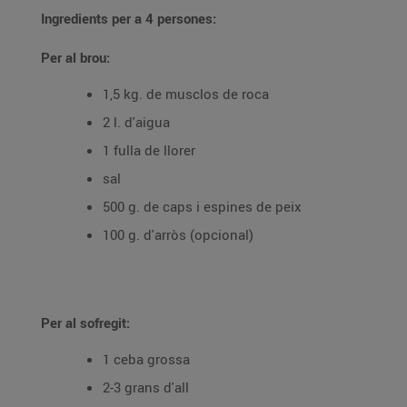
Ingredients per a 4 persones:
Per al brou:
1,5 kg. de musclos de roca
2 l. d'aigua
1 fulla de llorer
sal
500 g. de caps i espines de peix
100 g. d'arròs (opcional)
Per al sofregit:
1 ceba grossa
2-3 grans d'all