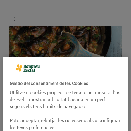
Gestió del consentiment de les Cookies
RECEPTES
Utilitzem cookies pròpies i de tercers per mesurar l’ús
Sopa de musclos amb
del web i mostrar publicitat basada en un perfil
salsa criolla
segons els teus hàbits de navegació.
28/d’abril/2020
Pots acceptar, rebutjar les no essencials o configurar
les teves preferències.