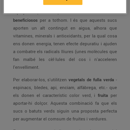
Els
batuts o sucs verds
són fàcils de prendre
i preparar i, sobretot, resulten molt
saludables i
beneficiosos
per a tothom. I és que aquests sucs
aporten un alt contingut en aigua, alhora que
vitamines, minerals i antioxidants, per la qual cosa
ens donen energia, tenen efecte depuratiu i ajuden
a combatre els radicals lliures (unes molècules que
fan malbé les cèl·lules del cos i n'acceleren
l'envelliment.
Per elaborar-los, s'utilitzen
vegetals de fulla verda
-
espinacs, bledes, api, enciam, alfàbrega, etc.- que
els donen el característic color verd, i
fruita
per
aportar-hi dolçor. Aquesta combinació fa que els
sucs o batuts verds siguin una proposta perfecta
per augmentar el comsum de fruites i verdures.