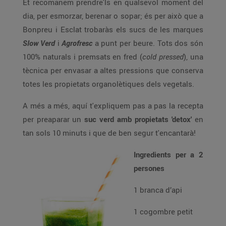
Et recomanem prendre'ls en qualsevol moment del
dia, per esmorzar, berenar o sopar; és per això que a
Bonpreu i Esclat trobaràs els sucs de les marques
Slow Verd
i
Agrofresc
a punt per beure. Tots dos són
100% naturals i premsats en fred (
cold pressed
), una
tècnica per envasar a altes pressions que conserva
totes les propietats organolètiques dels vegetals.
A més a més, aquí t'expliquem pas a pas la recepta
per preaparar un
suc verd amb propietats 'detox'
en
tan sols 10 minuts i que de ben segur t'encantarà!
Ingredients per a 2
persones
1 branca d’api
1 cogombre petit