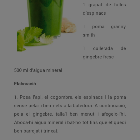
1 grapat de fulles
d’espinacs
1 poma granny
smith
1 cullerada de
gingebre fresc
500 ml d’aigua mineral
Elaboració
1. Posa l’api, el cogombre, els espinacs i la poma
sense pelar i ben nets a la batedora. A continuació,
pela el gingebre, talla’l ben menut i afegeix-l’hi.
Aboca-hi aigua mineral i bat-ho tot fins que et quedi
ben barrejat i trinxat.