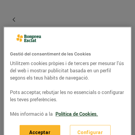
Gestió del consentiment de les Cookies
Utilitzem cookies pròpies i de tercers per mesurar l’ús
del web i mostrar publicitat basada en un perfil
segons els teus hàbits de navegació.
CONSELLS I HÀBITS SALUDABLES
Pots acceptar, rebutjar les no essencials o configurar
Els superaliments
les teves preferències.
07/de juny/2017
Més informació a la
Política de Cookies.
Has sentit a parlat dels
superaliments
i encara no
Acceptar
Configurar