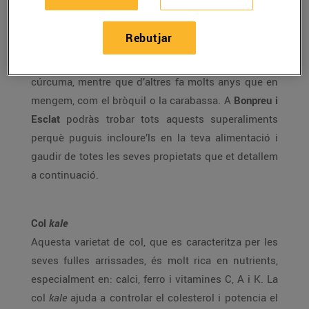
saps què són? Es tracta d’aliments amb
gran poder
antioxidant
que, amb una petita quantitat, aporten
Rebutjar
nombrosos beneficis per a la
salut
. Alguns d’ells
són encara poc coneguts com la col
kale
o la
cúrcuma, mentre que d’altres fa molts anys que en
mengem, com el bròquil o la carabassa. A
Bonpreu i
Esclat
podràs trobar tots aquests superaliments
perquè puguis incloure’ls en la teva alimentació i
gaudir de totes les seves propietats que et detallem
a continuació.
Col
kale
Aquesta varietat de col, que es caracteritza per les
seves fulles arrissades, és molt rica en nutrients,
especialment en: calci, ferro i vitamines C, A i K. La
col
kale
ajuda a controlar el colesterol i potencia el