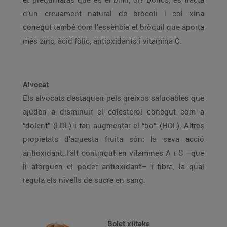
d’un creuament natural de bròcoli i col xina
conegut també com l’essència el bròquil que aporta
més zinc, àcid fòlic, antioxidants i vitamina C.
Alvocat
Els alvocats destaquen pels greixos saludables que
ajuden a disminuir el colesterol conegut com a
“dolent” (LDL) i fan augmentar el “bo” (HDL). Altres
propietats d’aquesta fruita són: la seva acció
antioxidant, l’alt contingut en vitamines A i C –que
li atorguen el poder antioxidant– i fibra, la qual
regula els nivells de sucre en sang.
Bolet xiitake