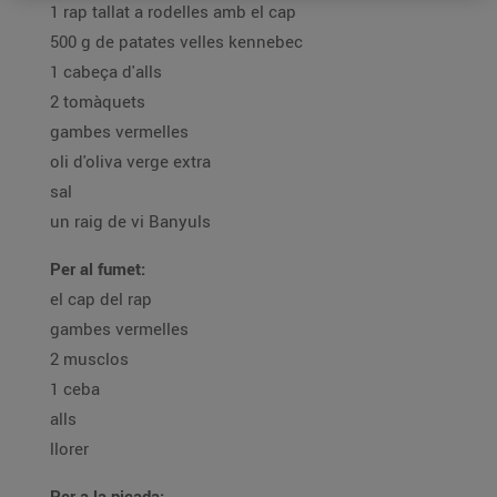
1 rap tallat a rodelles amb el cap
500 g de patates velles kennebec
1 cabeça d'alls
2 tomàquets
gambes vermelles
oli d'oliva verge extra
sal
un raig de vi Banyuls
Per al fumet:
el cap del rap
gambes vermelles
2 musclos
1 ceba
alls
llorer
Per a la picada: