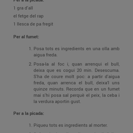
1 gra d'all
el fetge del rap
1 llesca de pa fregit
Per al fumet:
Posa tots es ingredients en una olla amb
aigua freda.
Posa-la al foc i, quan arrenqui el bull,
deixa que es cogui 20 min. Desescuma.
S'ha de coure molt poc: a partir d'aigua
freda, quan arrenca el bull, deixa’l uns
quinze minuts. Recorda que en un fumet
mai s'hi posa sal perquè el peix, la ceba i
la verdura aportin gust.
Per a la picada:
Piqueu tots es ingredients al morter.