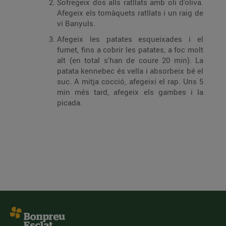
Sofregeix dos alls ratllats amb oli d'oliva.
Afegeix els tomàquets ratllats i un raig de
vi Banyuls.
Afegeix les patates esqueixades i el
fumet, fins a cobrir les patates, a foc molt
alt (en total s'han de coure 20 min). La
patata kennebec és vella i absorbeix bé el
suc. A mitja cocció, afegeixi el rap. Uns 5
min més tard, afegeix els gambes i la
picada.