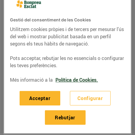
Gestió del consentiment de les Cookies
Utilitzem cookies pròpies i de tercers per mesurar l’ús
del web i mostrar publicitat basada en un perfil
segons els teus hàbits de navegació.
Pots acceptar, rebutjar les no essencials o configurar
les teves preferències.
Més informació a la
Política de Cookies.
RECEPTES
Acceptar
Configurar
Suquet de rap i gambes
08/de novembre/2021
Rebutjar
Ingredients