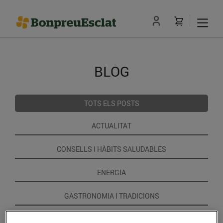
BLOG
TOTS ELS POSTS
ACTUALITAT
CONSELLS I HÀBITS SALUDABLES
ENERGIA
GASTRONOMIA I TRADICIONS
RECEPTES