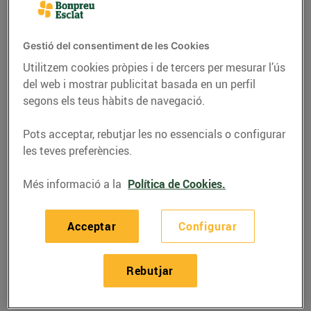
Gestió del consentiment de les Cookies
Utilitzem cookies pròpies i de tercers per mesurar l’ús
del web i mostrar publicitat basada en un perfil
segons els teus hàbits de navegació.
Pots acceptar, rebutjar les no essencials o configurar
les teves preferències.
Més informació a la
Política de Cookies.
RECEPTES
Acceptar
Configurar
Suquet de rap i gambes
08/de novembre/2021
Rebutjar
Ingredients