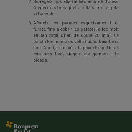
Sofregeix dos alls ratllats amb oli d'oliva.
Afegeix els tomàquets ratllats i un raig de
vi Banyuls.
Afegeix les patates esqueixades i el
fumet, fins a cobrir les patates, a foc molt
alt (en total s'han de coure 20 min). La
patata kennebec és vella i absorbeix bé el
suc. A mitja cocció, afegeixi el rap. Uns 5
min més tard, afegeix els gambes i la
picada.