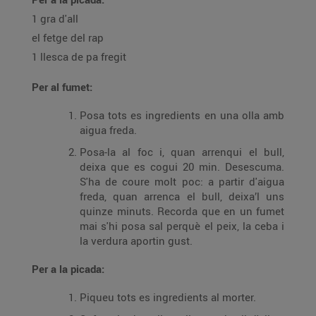
1 gra d'all
el fetge del rap
1 llesca de pa fregit
Per al fumet:
Posa tots es ingredients en una olla amb
aigua freda.
Posa-la al foc i, quan arrenqui el bull,
deixa que es cogui 20 min. Desescuma.
S'ha de coure molt poc: a partir d'aigua
freda, quan arrenca el bull, deixa’l uns
quinze minuts. Recorda que en un fumet
mai s'hi posa sal perquè el peix, la ceba i
la verdura aportin gust.
Per a la picada:
Piqueu tots es ingredients al morter.