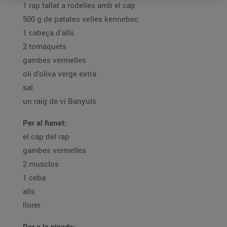
1 rap tallat a rodelles amb el cap
500 g de patates velles kennebec
1 cabeça d'alls
2 tomàquets
gambes vermelles
oli d'oliva verge extra
sal
un raig de vi Banyuls
Per al fumet:
el cap del rap
gambes vermelles
2 musclos
1 ceba
alls
llorer
Per a la picada: