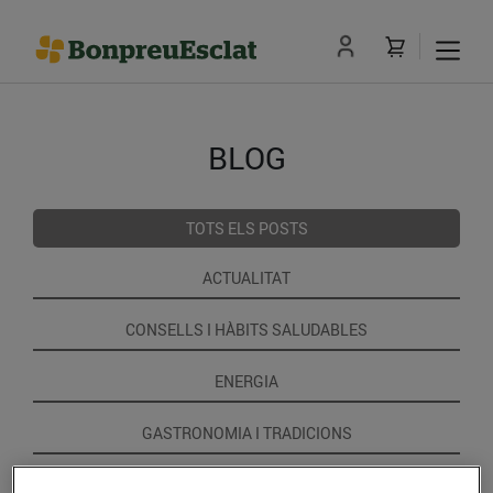
BLOG
TOTS ELS POSTS
ACTUALITAT
CONSELLS I HÀBITS SALUDABLES
ENERGIA
GASTRONOMIA I TRADICIONS
RECEPTES