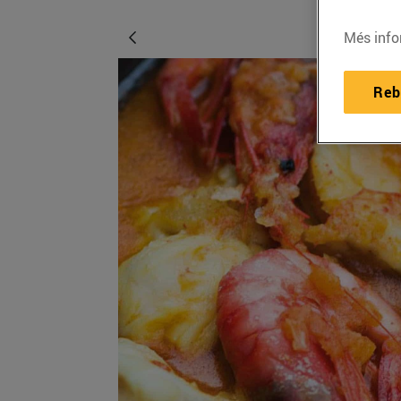
Més info
Reb