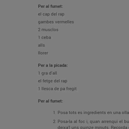
Per al fumet:
el cap del rap
gambes vermelles
2 musclos
1 ceba
alls
llorer
Per a la picada:
1 gra d'all
el fetge del rap
1 llesca de pa fregit
Per al fumet:
Posa tots es ingredients en una oll
Posa-la al foc i, quan arrenqui el b
deixa’l uns quinze minuts. Recorda q