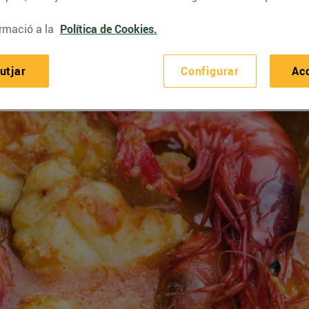
rmació a la
Política de Cookies.
utjar
Configurar
Ac