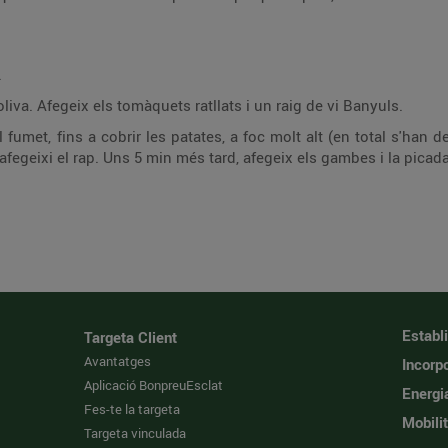
.
oliva. Afegeix els tomàquets ratllats i un raig de vi Banyuls.
 fumet, fins a cobrir les patates, a foc molt alt (en total s'han 
 afegeixi el rap. Uns 5 min més tard, afegeix els gambes i la picad
Establ
Targeta Client
Avantatges
Incorpo
Aplicació BonpreuEsclat
Energi
Fes-te la targeta
Mobilit
Targeta vinculada