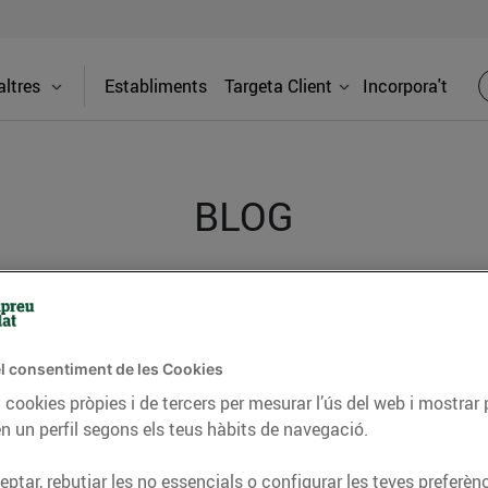
ltres
Establiments
Targeta Client
Incorpora't
BLOG
ceptes, consells nutricionals, informació d’actualitat
del nostre territori i molts altres temes.
l consentiment de les Cookies
 cookies pròpies i de tercers per mesurar l’ús del web i mostrar 
n un perfil segons els teus hàbits de navegació.
TAT
CONSELLS I HÀBITS SALUDABLES
ENERGIA
GASTRONOMIA
ptar, rebutjar les no essencials o configurar les teves preferènc