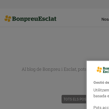
Nosa
Al blog de Bonpreu i Esclat, pots trobar re
Gestió de
Utilitzem
basada e
TOTS ELS POSTS
ACTUALI
Pots acce