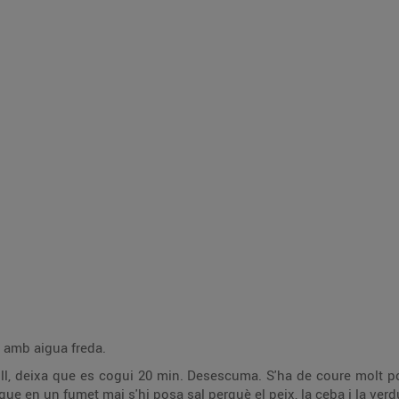
a amb aigua freda.
ull, deixa que es cogui 20 min. Desescuma. S'ha de coure molt poc
ue en un fumet mai s'hi posa sal perquè el peix, la ceba i la verd