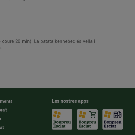
de coure 20 min). La patata kennebec és vella i
a.
Les nostres apps
iments
ra't
a
at