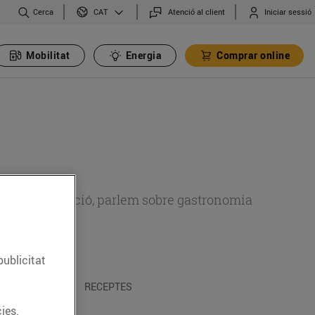
Cerca
Atenció al client
Iniciar sessió
CAT
Mobilitat
Energia
Comprar online
 sobre alimentació, parlem sobre gastronomia
publicitat
 I TRADICIONS
RECEPTES
ies.