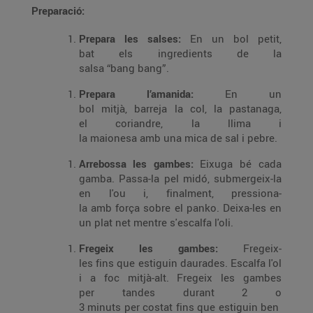
Preparació:
Prepara les salses:
En un bol petit,
bat els ingredients de la
salsa “bang bang”.
Prepara l’amanida:
En un
bol mitjà, barreja la col, la pastanaga,
el coriandre, la llima i
la maionesa amb una mica de sal i pebre.
Arrebossa les gambes:
Eixuga bé cada
gamba. Passa-la pel midó, submergeix-la
en l'ou i, finalment, pressiona-
la amb força sobre el panko. Deixa-les en
un plat net mentre s'escalfa l'oli.
Fregeix les gambes:
Fregeix-
les fins que estiguin daurades. Escalfa l'ol
i a foc mitjà-alt. Fregeix les gambes
per tandes durant 2 o
3 minuts per costat fins que estiguin ben