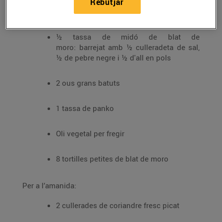
Rebutjar
450 g de gambes mitjanes pelades
½ tassa de midó de blat de
moro: barrejat amb ½ culleradeta de sal,
½ de pebre negre i ½ d'all en pols
2 ous grans batuts
1 tassa de panko
Oli vegetal per fregir
8 tortilles petites de blat de moro
Per a l’amanida:
2 cullerades de coriandre fresc picat