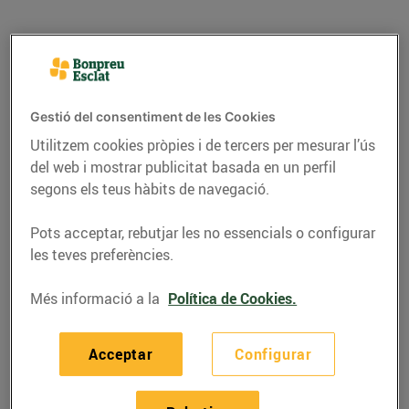
Gestió del consentiment de les Cookies
Utilitzem cookies pròpies i de tercers per mesurar l’ús
del web i mostrar publicitat basada en un perfil
segons els teus hàbits de navegació.
Pots acceptar, rebutjar les no essencials o configurar
les teves preferències.
RECEPTES
Tacos de gambes
Més informació a la
Política de Cookies.
15/de maig/2026
Acceptar
Configurar
Ingredients