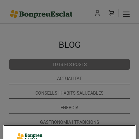
BLOG
TOTS ELS POSTS
ACTUALITAT
CONSELLS I HÀBITS SALUDABLES
ENERGIA
GASTRONOMIA I TRADICIONS
RECEPTES