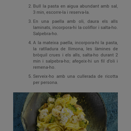
Bull la pasta en aigua abundant amb sal,
3 min, escorre-la i reserva-la.
En una paella amb oli, daura els alls
laminats, incorpora-hi la coliflor i salta-ho.
Salpebra-ho.
A la mateixa paella, incorpora-hi la pasta,
la ratlladura de llimona, les làmines de
bròquil crues i els alls, salta-ho durant 2
min i salpebra-ho; afegeix-hi un fil d’oli i
remena-ho.
Serveix-ho amb una cullerada de ricotta
per persona.