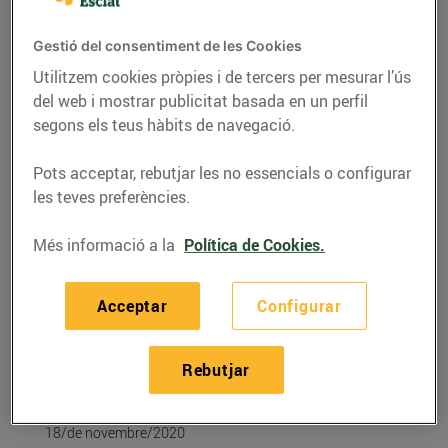
Gestió del consentiment de les Cookies
Utilitzem cookies pròpies i de tercers per mesurar l’ús
del web i mostrar publicitat basada en un perfil
segons els teus hàbits de navegació.
Pots acceptar, rebutjar les no essencials o configurar
les teves preferències.
Més informació a la
Política de Cookies.
RECEPTES
Acceptar
Configurar
Tallarines a la llimona
amb verdures d'hivern i
Rebutjar
ricotta
18/de novembre/2020