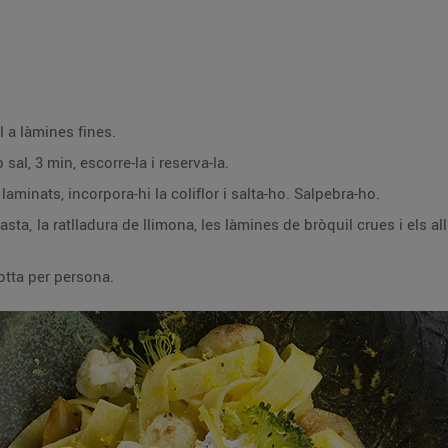
il a làmines fines.
al, 3 min, escorre-la i reserva-la.
laminats, incorpora-hi la coliflor i salta-ho. Salpebra-ho.
asta, la ratlladura de llimona, les làmines de bròquil crues i els al
otta per persona.