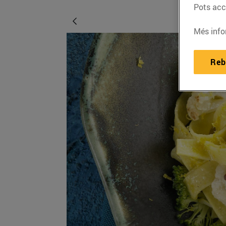
Pots acce
Més info
Reb