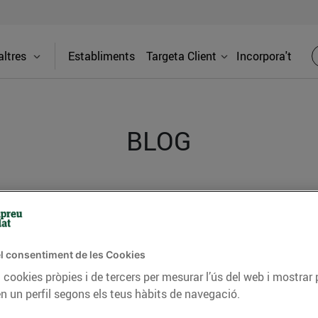
ltres
Establiments
Targeta Client
Incorpora't
BLOG
ceptes, consells nutricionals, informació d’actualitat
del nostre territori i molts altres temes.
l consentiment de les Cookies
 cookies pròpies i de tercers per mesurar l’ús del web i mostrar 
TAT
CONSELLS I HÀBITS SALUDABLES
ENERGIA
GASTRONOMIA
n un perfil segons els teus hàbits de navegació.