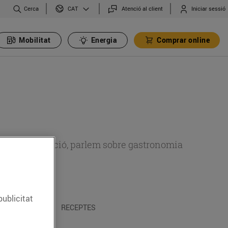
Cerca
Atenció al client
Iniciar sessió
CAT
Mobilitat
Energia
Comprar online
 sobre alimentació, parlem sobre gastronomia
publicitat
 I TRADICIONS
RECEPTES