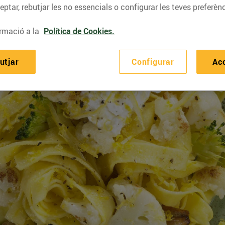
ptar, rebutjar les no essencials o configurar les teves preferènc
rmació a la
Política de Cookies.
utjar
Configurar
Ac