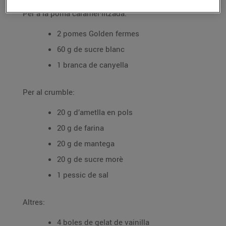
Per a la poma caramel·litzada:
2 pomes Golden fermes
60 g de sucre blanc
1 branca de canyella
Per al crumble:
20 g d’ametlla en pols
20 g de farina
20 g de mantega
20 g de sucre morè
1 pessic de sal
Altres:
4 boles de gelat de vainilla