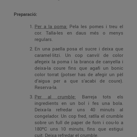
Preparació:
Per a la poma:
Pela les pomes i treu el
cor. Talla-les en daus més o menys
regulars.
En una paella posa el sucre i deixa que
caramel·litzi. Un cop canviï de color
afegeix la poma i la branca de canyella i
deixa-la coure fins que agafi un bonic
color torrat (potser has de afegir un pèl
d’aigua per a que s’acabi de coure).
Reserva-la.
Per al crumble:
Barreja tots els
ingredients en un bol i fes una bola.
Deixa-la refredar uns 40 minuts al
congelador. Un cop fred, ratlla el crumble
sobre un full de paper de forn i cou-lo a
180ºC uns 10 minuts, fins que estigui
cuit. Deixa refredar el crumble.