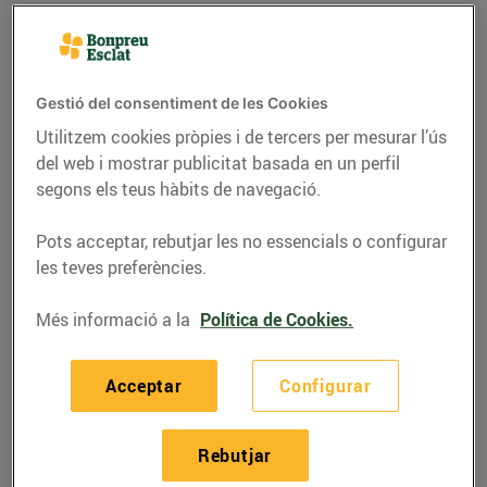
Gestió del consentiment de les Cookies
Utilitzem cookies pròpies i de tercers per mesurar l’ús
del web i mostrar publicitat basada en un perfil
segons els teus hàbits de navegació.
Pots acceptar, rebutjar les no essencials o configurar
les teves preferències.
RECEPTES
Més informació a la
Política de Cookies.
Tatin de poma en got
Acceptar
Configurar
07/d’abril/2022
Rebutjar
Ingredients per a 4 persones