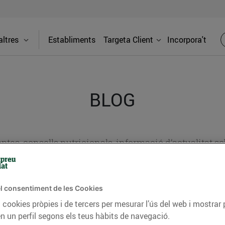
ltres
Establiments
Targeta Client
Incorpora't
BLOG
ceptes, consells nutricionals, informació d’actualitat
del nostre territori i molts altres temes.
l consentiment de les Cookies
 cookies pròpies i de tercers per mesurar l’ús del web i mostrar 
TAT
CONSELLS I HÀBITS SALUDABLES
ENERGIA
GASTRONOMIA
n un perfil segons els teus hàbits de navegació.