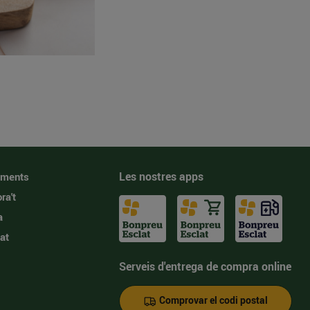
Les nostres apps
iments
ra't
a
at
Serveis d'entrega de compra online
Comprovar el codi postal