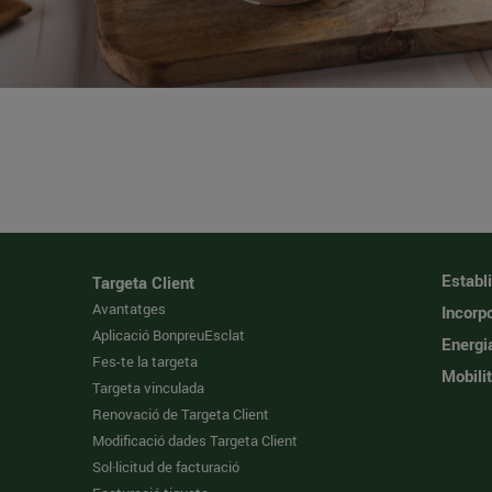
Establ
Targeta Client
Avantatges
Incorpo
Aplicació BonpreuEsclat
Energi
Fes-te la targeta
Mobilit
Targeta vinculada
Renovació de Targeta Client
Modificació dades Targeta Client
Sol·licitud de facturació