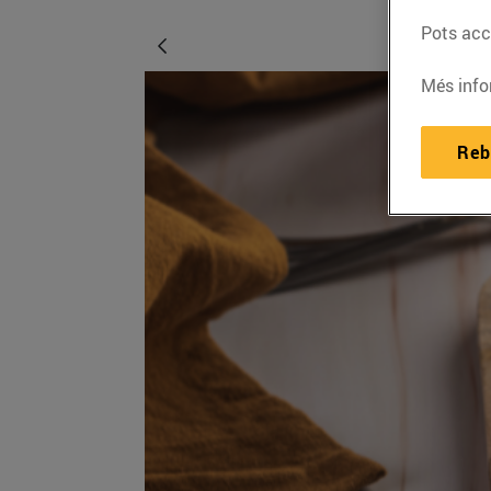
Pots acce
Més info
Reb