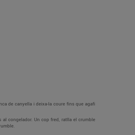
nca de canyella i deixa-la coure fins que agafi
 al congelador. Un cop fred, ratlla el crumble
crumble.