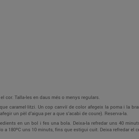
 el cor. Talla-les en daus més o menys regulars.
que caramel·litzi. Un cop canviï de color afegeix la poma i la bra
afegir un pèl d’aigua per a que s’acabi de coure). Reserva-la.
redients en un bol i fes una bola. Deixa-la refredar uns 40 minuts
lo a 180ºC uns 10 minuts, fins que estigui cuit. Deixa refredar el 