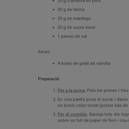
20 g d’ametlla en pols
20 g de farina
20 g de mantega
20 g de sucre morè
1 pessic de sal
Altres:
4 boles de gelat de vainilla
Preparació:
Per a la poma:
Pela les pomes i treu
En una paella posa el sucre i deixa 
un bonic color torrat (potser has de 
Per al crumble:
Barreja tots els ing
sobre un full de paper de forn i cou-