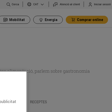
Cerca
Atenció al client
Iniciar sessió
CAT
Mobilitat
Energia
Comprar online
 sobre alimentació, parlem sobre gastronomia
publicitat
 I TRADICIONS
RECEPTES