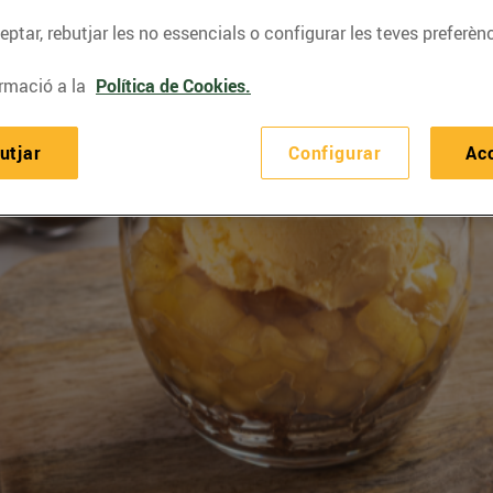
ptar, rebutjar les no essencials o configurar les teves preferènc
rmació a la
Política de Cookies.
utjar
Configurar
Ac