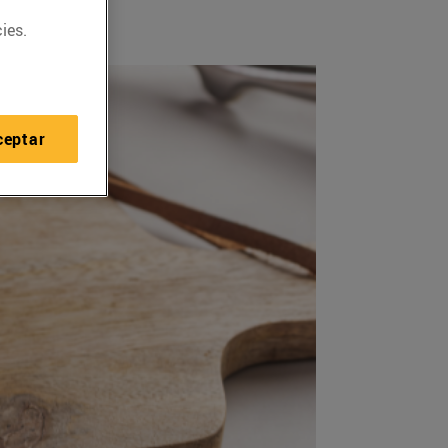
ies.
ceptar