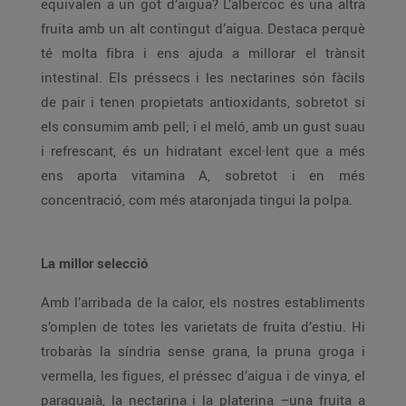
equivalen a un got d’aigua? L’albercoc és una altra
fruita amb un alt contingut d’aigua. Destaca perquè
té molta fibra i ens ajuda a millorar el trànsit
intestinal. Els préssecs i les nectarines són fàcils
de pair i tenen propietats antioxidants, sobretot si
els consumim amb pell; i el meló, amb un gust suau
i refrescant, és un hidratant excel·lent que a més
ens aporta vitamina A, sobretot i en més
concentració, com més ataronjada tingui la polpa.
La millor selecció
Amb l’arribada de la calor, els nostres establiments
s’omplen de totes les varietats de fruita d’estiu. Hi
trobaràs la síndria sense grana, la pruna groga i
vermella, les figues, el préssec d’aigua i de vinya, el
paraguaià, la nectarina i la platerina –una fruita a