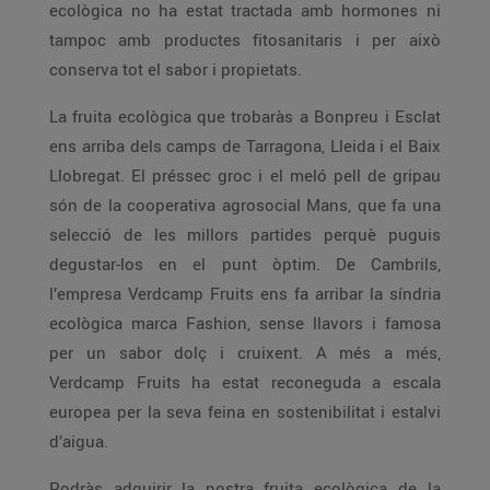
ecològica no ha estat tractada amb hormones ni
tampoc amb productes fitosanitaris i per això
conserva tot el sabor i propietats.
La fruita ecològica que trobaràs a Bonpreu i Esclat
ens arriba dels camps de Tarragona, Lleida i el Baix
Llobregat. El préssec groc i el meló pell de gripau
són de la cooperativa agrosocial Mans, que fa una
selecció de les millors partides perquè puguis
degustar-los en el punt òptim. De Cambrils,
l’empresa Verdcamp Fruits ens fa arribar la síndria
ecològica marca Fashion, sense llavors i famosa
per un sabor dolç i cruixent. A més a més,
Verdcamp Fruits ha estat reconeguda a escala
europea per la seva feina en sostenibilitat i estalvi
d’aigua.
Podràs adquirir la nostra fruita ecològica de la