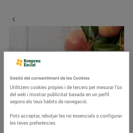
Gestió del consentiment de les Cookies
CONSELLS I HÀBITS SALUDABLES
Utilitzem cookies pròpies i de tercers per mesurar l’ús
del web i mostrar publicitat basada en un perfil
Temps per a la fruita
segons els teus hàbits de navegació.
més refrescant
Pots acceptar, rebutjar les no essencials o configurar
25/d’agost/2020
les teves preferències.