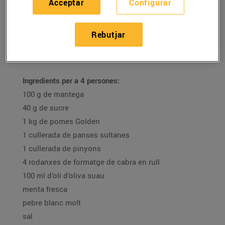
Acceptar
Configurar
16/de desembre/2020
Rebutjar
Recepta de timbal de poma carame·litzada amb
formatge de cabra i menta de la Mar Atencia
Ingredients per a 4 persones:
100 g de mantega
40 g de sucre
1 kg de pomes Golden
1 cullerada de panses sultanes
1 cullerada de pinyons
4 rodanxes de formatge de cabra en rull
100 ml d’oli d’oliva suau
menta fresca
pebre blanc molt
sal