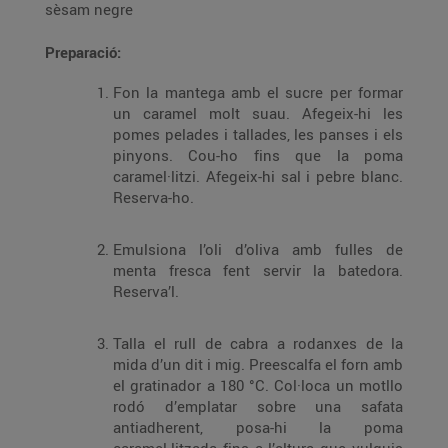
sèsam negre
Preparació:
Fon la mantega amb el sucre per formar
un caramel molt suau. Afegeix-hi les
pomes pelades i tallades, les panses i els
pinyons. Cou-ho fins que la poma
caramel·litzi. Afegeix-hi sal i pebre blanc.
Reserva-ho.
Emulsiona l’oli d’oliva amb fulles de
menta fresca fent servir la batedora.
Reserva’l.
Talla el rull de cabra a rodanxes de la
mida d’un dit i mig. Preescalfa el forn amb
el gratinador a 180 °C. Col·loca un motllo
rodó d’emplatar sobre una safata
antiadherent, posa-hi la poma