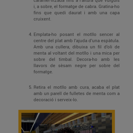
caramel·litzada fins a l’altura que vulguis
i, a sobre, el formatge de cabra. Gratina-ho
fins que quedi daurat i amb una capa
cruixent.
Emplata-ho posant el motllo sencer al
centre del plat amb l’ajuda d’una espàtula.
Amb una cullera, dibuixa un fil d’oli de
menta al voltant del motllo i una mica per
sobre del timbal. Decora-ho amb les
llavors de sèsam negre per sobre del
formatge.
Retira el motllo amb cura, acaba el plat
amb un parell de fulletes de menta com a
decoració i serveix-lo.