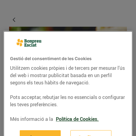
Gestió del consentiment de les Cookies
Utilitzem cookies pròpies i de tercers per mesurar l’ús
del web i mostrar publicitat basada en un perfil
segons els teus hàbits de navegació.
RECEPTES
Pots acceptar, rebutjar les no essencials o configurar
Timbal de poma
les teves preferències.
caramel·litzada amb
formatge de cabra i
Més informació a la
Política de Cookies.
menta