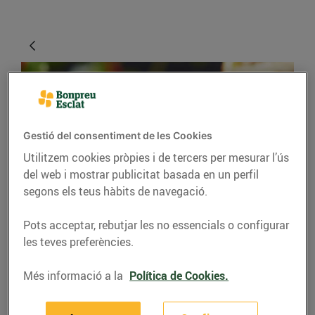
Gestió del consentiment de les Cookies
Utilitzem cookies pròpies i de tercers per mesurar l’ús
del web i mostrar publicitat basada en un perfil
segons els teus hàbits de navegació.
RECEPTES
Pots acceptar, rebutjar les no essencials o configurar
Timbal de poma
les teves preferències.
caramel·litzada amb
formatge de cabra i
Més informació a la
Política de Cookies.
menta