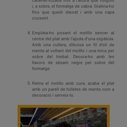
caramel·litzada fins a l’altura que vulguis
i, a sobre, el formatge de cabra. Gratina-ho
fins que quedi daurat i amb una capa
cruixent.
Emplata-ho posant el motllo sencer al
centre del plat amb l’ajuda d’una espàtula.
Amb una cullera, dibuixa un fil d’oli de
menta al voltant del motllo i una mica per
sobre del timbal. Decora-ho amb les
llavors de sèsam negre per sobre del
formatge.
Retira el motllo amb cura, acaba el plat
amb un parell de fulletes de menta com a
decoració i serveix-lo.