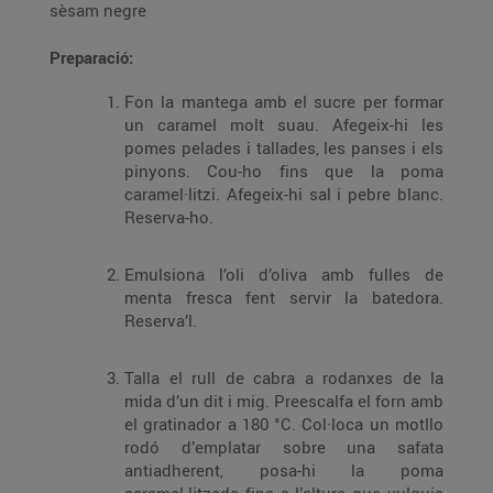
sèsam negre
Preparació:
Fon la mantega amb el sucre per formar
un caramel molt suau. Afegeix-hi les
pomes pelades i tallades, les panses i els
pinyons. Cou-ho fins que la poma
caramel·litzi. Afegeix-hi sal i pebre blanc.
Reserva-ho.
Emulsiona l’oli d’oliva amb fulles de
menta fresca fent servir la batedora.
Reserva’l.
Talla el rull de cabra a rodanxes de la
mida d’un dit i mig. Preescalfa el forn amb
el gratinador a 180 °C. Col·loca un motllo
rodó d’emplatar sobre una safata
antiadherent, posa-hi la poma