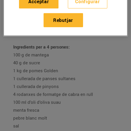
Acceptar
Configurar
16/de desembre/2020
Rebutjar
Recepta de timbal de poma carame·litzada amb
formatge de cabra i menta de la Mar Atencia
Ingredients per a 4 persones:
100 g de mantega
40 g de sucre
1 kg de pomes Golden
1 cullerada de panses sultanes
1 cullerada de pinyons
4 rodanxes de formatge de cabra en rull
100 ml d’oli d’oliva suau
menta fresca
pebre blanc molt
sal