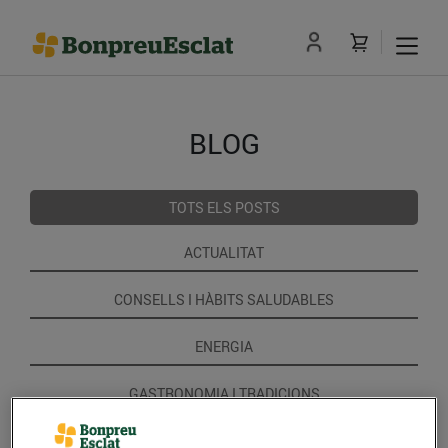
BLOG
TOTS ELS POSTS
ACTUALITAT
CONSELLS I HÀBITS SALUDABLES
ENERGIA
GASTRONOMIA I TRADICIONS
RECEPTES