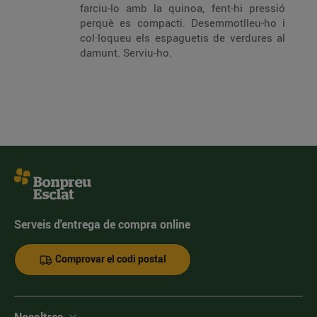
farciu-lo amb la quinoa, fent-hi pressió
perquè es compacti. Desemmotlleu-ho i
col·loqueu els espaguetis de verdures al
damunt. Serviu-ho.
Serveis d'entrega de compra online
Comprovar el codi postal