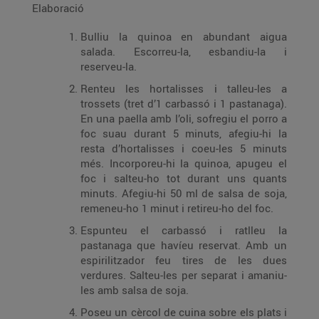
Elaboració
Bulliu la quinoa en abundant aigua
salada. Escorreu-la, esbandiu-la i
reserveu-la.
Renteu les hortalisses i talleu-les a
trossets (tret d’1 carbassó i 1 pastanaga).
En una paella amb l’oli, sofregiu el porro a
foc suau durant 5 minuts, afegiu-hi la
resta d’hortalisses i coeu-les 5 minuts
més. Incorporeu-hi la quinoa, apugeu el
foc i salteu-ho tot durant uns quants
minuts. Afegiu-hi 50 ml de salsa de soja,
remeneu-ho 1 minut i retireu-ho del foc.
Espunteu el carbassó i ratlleu la
pastanaga que havíeu reservat. Amb un
espirilitzador feu tires de les dues
verdures. Salteu-les per separat i amaniu-
les amb salsa de soja.
Poseu un cèrcol de cuina sobre els plats i