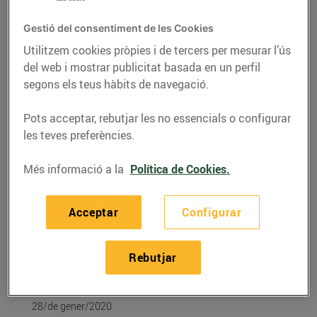
Gestió del consentiment de les Cookies
Utilitzem cookies pròpies i de tercers per mesurar l’ús
del web i mostrar publicitat basada en un perfil
segons els teus hàbits de navegació.
Pots acceptar, rebutjar les no essencials o configurar
les teves preferències.
Més informació a la
Política de Cookies.
RECEPTES
Acceptar
Configurar
Recepta de timbal de
quinoa amb espaguetis
Rebutjar
vegetals
28/de gener/2020