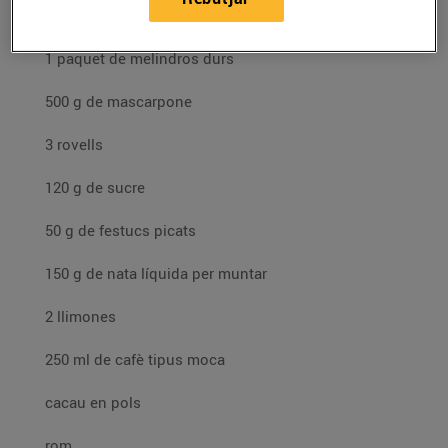
Ingredients per a 4 persones:
1 paquet de melindros durs
500 g de mascarpone
3 rovells
120 g de sucre
50 g de festucs picats
150 g de nata líquida per muntar
2 llimones
250 ml de cafè tipus moca
cacau en pols
rom