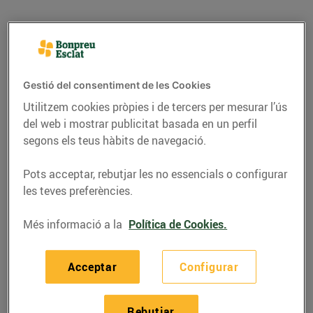
Gestió del consentiment de les Cookies
Utilitzem cookies pròpies i de tercers per mesurar l’ús
del web i mostrar publicitat basada en un perfil
segons els teus hàbits de navegació.
Pots acceptar, rebutjar les no essencials o configurar
les teves preferències.
RECEPTES
Més informació a la
Política de Cookies.
Tiramisú de festucs i
llimona
Acceptar
Configurar
09/d’abril/2021
Rebutjar