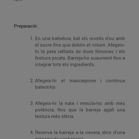
Preparació:
En una batedora, bat els rovells d'ou amb
el sucre fins que doblin el volum. Afegeix-
hi la pela ratllada de dues llimones i els
festucs picats. Barreja-ho suaument fins a
integrar tots els ingredients.
Afegeix-hi el mascarpone i continua
batent-ho.
Afegeix-hi la nata i mescla-ho amb més
potència, fins que la barreja agafi una
textura més etèria.
Reserva la barreja a la nevera, dins d'una
mànega de pastisseria.