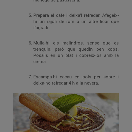
Prepara el cafè i deixa’l refredar. Afegeix-
hi un rajolí de rom o un altre licor que
t’agradi.
Mulla-hi els melindros, sense que es
trenquin, però que quedin ben xops.
Posa’ls en un plat i cobreix-los amb la
crema.
Escampa-hi cacau en pols per sobre i
deixa-ho refredar 4 h a la nevera.