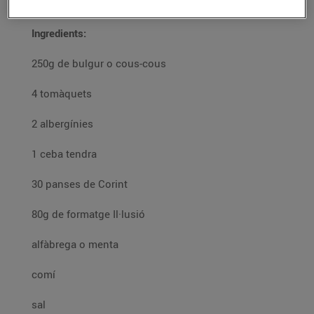
Ingredients:
250g de bulgur o cous-cous
4 tomàquets
2 albergínies
1 ceba tendra
30 panses de Corint
80g de formatge Il·lusió
alfàbrega o menta
comí
sal