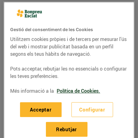
Gestió del consentiment de les Cookies
Utilitzem cookies pròpies i de tercers per mesurar l’ús
del web i mostrar publicitat basada en un perfil
segons els teus hàbits de navegació.
Pots acceptar, rebutjar les no essencials o configurar
les teves preferències.
RECEPTES
Més informació a la
Política de Cookies.
Tomàquet farcit de
Acceptar
Configurar
taboulé i formatge
Il·lusió
Rebutjar
28/de juliol/2020