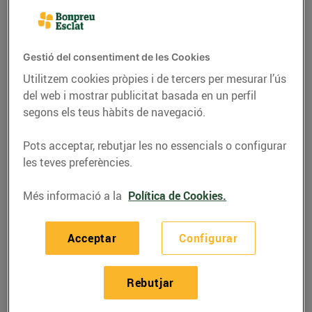
Gestió del consentiment de les Cookies
Utilitzem cookies pròpies i de tercers per mesurar l’ús
del web i mostrar publicitat basada en un perfil
segons els teus hàbits de navegació.
Pots acceptar, rebutjar les no essencials o configurar
les teves preferències.
Més informació a la
Política de Cookies.
RECEPTES
Tomàquets farcits
Acceptar
Configurar
d'amanida d'arròs
13/de juliol/2020
Rebutjar