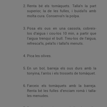
Renta bé els tomàquets. Talla’n la part
superior, la de les fulles, i buida’ls amb
molta cura. Conserva’n la polpa.
Posa els ous en una cassola, cobreix-
los d’aigua i cou-los 10 min, a partir que
l’aigua trenqui el bull. Treu-los de l’aigua,
refresca’ls, pela’ls i talla’ls menuts.
Pica les olives.
En un bol, barreja els ous durs amb la
tonyina, l'arròs i els trossets de tomàquet.
Farceix els tomàquets amb la barreja.
Renta bé les fulles d’enciam romà i talla-
les menudes.