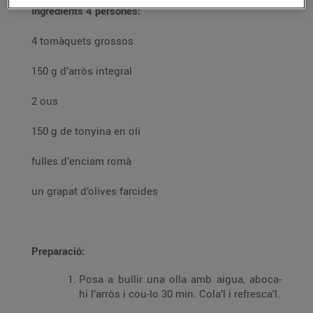
Ingredients 4 persones:
4 tomàquets grossos
150 g d’arròs integral
2 ous
150 g de tonyina en oli
fulles d’enciam romà
un grapat d’olives farcides
Preparació:
Posa a bullir una olla amb aigua, aboca-
hi l’arròs i cou-lo 30 min. Cola’l i refresca’l.