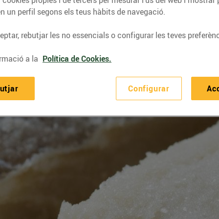
 cookies pròpies i de tercers per mesurar l’ús del web i mostrar 
n un perfil segons els teus hàbits de navegació.
ptar, rebutjar les no essencials o configurar les teves preferènc
rmació a la
Política de Cookies.
utjar
Configurar
Ac