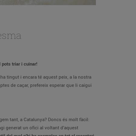
resma
ots triar i cuinar!
a tingut i encara té aquest peix, a la nostra
ptes de caçar, prefereix esperar que li caigui
gem tant, a Catalunya? Doncs és molt fàcil:
 generat un ofici al voltant d’aquest
il del qual n’hi ha exemples en tot el receptari