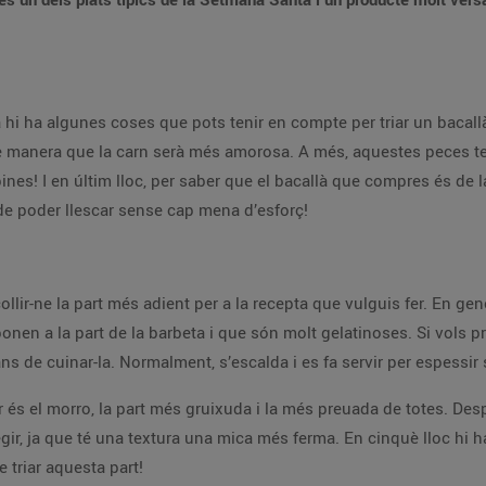
ia hi ha algunes coses que pots tenir en compte per triar un baca
de manera que la carn serà més amorosa. A més, aquestes peces 
nes! I en últim lloc, per saber que el bacallà que compres és de la 
ha de poder llescar sense cap mena d’esforç!
lir-ne la part més adient per a la recepta que vulguis fer. En gener
nen a la part de la barbeta i que són molt gelatinoses. Si vols pre
ns de cuinar-la. Normalment, s’escalda i es fa servir per espessir 
r és el morro, la part més gruixuda i la més preuada de totes. Desp
regir, ja que té una textura una mica més ferma. En cinquè lloc hi
e triar aquesta part!