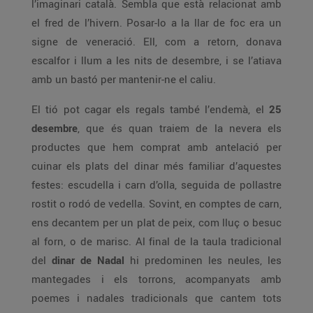
l’imaginari català. Sembla que està relacionat amb
el fred de l’hivern. Posar-lo a la llar de foc era un
signe de veneració. Ell, com a retorn, donava
escalfor i llum a les nits de desembre, i se l’atiava
amb un bastó per mantenir-ne el caliu.
El tió pot cagar els regals també l’endemà, el
25
desembre
, que és quan traiem de la nevera els
productes que hem comprat amb antelació per
cuinar els plats del dinar més familiar d’aquestes
festes: escudella i carn d’olla, seguida de pollastre
rostit o rodó de vedella. Sovint, en comptes de carn,
ens decantem per un plat de peix, com lluç o besuc
al forn, o de marisc. Al final de la taula tradicional
del
dinar de Nadal
hi predominen les neules, les
mantegades i els torrons, acompanyats amb
poemes i nadales tradicionals que cantem tots