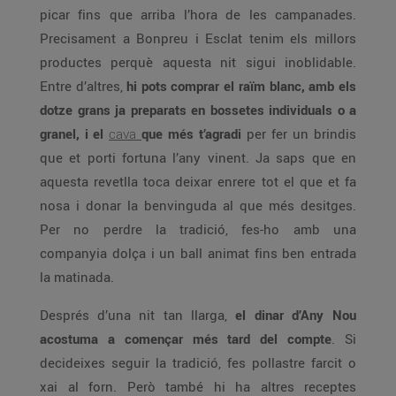
picar fins que arriba l’hora de les campanades.
Precisament a Bonpreu i Esclat tenim els millors
productes perquè aquesta nit sigui inoblidable.
Entre d’altres,
hi pots comprar el raïm blanc, amb els
dotze grans ja preparats en bossetes individuals o a
granel, i el
cava
que més t’agradi
per fer un brindis
que et porti fortuna l’any vinent. Ja saps que en
aquesta revetlla toca deixar enrere tot el que et fa
nosa i donar la benvinguda al que més desitges.
Per no perdre la tradició, fes-ho amb una
companyia dolça i un ball animat fins ben entrada
la matinada.
Després d’una nit tan llarga,
el dinar d’Any Nou
acostuma a començar més tard del compte
. Si
decideixes seguir la tradició, fes pollastre farcit o
xai al forn. Però també hi ha altres receptes