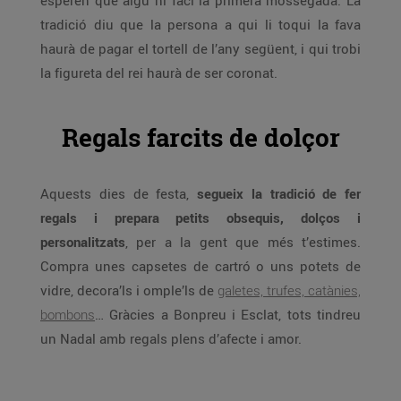
esperen que algú hi faci la primera mossegada. La
tradició diu que la persona a qui li toqui la fava
haurà de pagar el tortell de l’any següent, i qui trobi
la figureta del rei haurà de ser coronat.
Regals farcits de dolçor
Aquests dies de festa,
segueix la tradició de fer
regals i prepara petits obsequis, dolços i
personalitzats
, per a la gent que més t’estimes.
Compra unes capsetes de cartró o uns potets de
vidre, decora’ls i omple’ls de
galetes, trufes, catànies,
bombons
… Gràcies a Bonpreu i Esclat, tots tindreu
un Nadal amb regals plens d’afecte i amor.