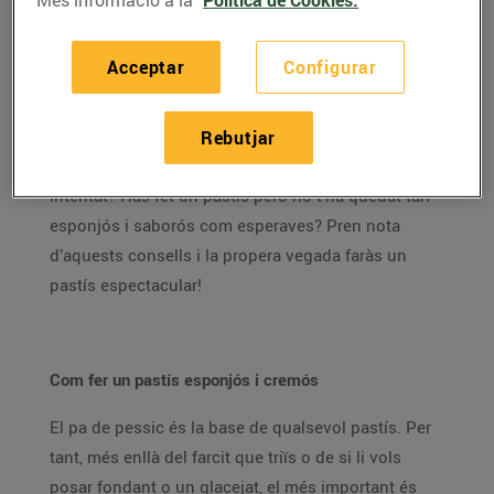
Aquestes setmanes de confinament, els pastissos
s’han convertit en un dels passatemps més
Acceptar
Configurar
practicats per tots nosaltres.
La demanda de farina,
llevat i ous ha crescut molt i això demostra que no
poques persones s’han aventurat a explorar la seva
Rebutjar
vena pastissera. És el teu cas? Encara no ho has
intentat? Has fet un pastís però no t’ha quedat tan
esponjós i saborós com esperaves? Pren nota
d’aquests consells i la propera vegada faràs un
pastís espectacular!
Com fer un pastís esponjós i cremós
El pa de pessic és la base de qualsevol pastís. Per
tant, més enllà del farcit que triïs o de si li vols
posar fondant o un glacejat, el més important és