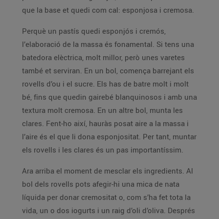
que la base et quedi com cal: esponjosa i cremosa.
Perquè un pastís quedi esponjós i cremós,
l’elaboració de la massa és fonamental. Si tens una
batedora elèctrica, molt millor, però unes varetes
també et serviran. En un bol, comença barrejant els
rovells d’ou i el sucre. Els has de batre molt i molt
bé, fins que quedin gairebé blanquinosos i amb una
textura molt cremosa. En un altre bol, munta les
clares. Fent-ho així, hauràs posat aire a la massa i
l’aire és el que li dona esponjositat. Per tant, muntar
els rovells i les clares és un pas importantíssim.
Ara arriba el moment de mesclar els ingredients. Al
bol dels rovells pots afegir-hi una mica de nata
líquida per donar cremositat o, com s’ha fet tota la
vida, un o dos iogurts i un raig d’oli d’oliva. Després