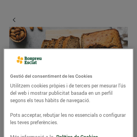
Gestió del consentiment de les Cookies
Utilitzem cookies pròpies i de tercers per mesurar l’ús
CONSELLS I HÀBITS SALUDABLES
del web i mostrar publicitat basada en un perfil
Trucs i consells per fer
segons els teus hàbits de navegació.
un bon pastís
Pots acceptar, rebutjar les no essencials o configurar
les teves preferències.
24/d’abril/2020
Més informació a la
Política de Cookies.