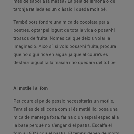
més de sabor a la massa? La pela de llimona o de
taronja ratllada és un clàssic i queda molt bé.
També pots fondre una mica de xocolata per a
postres, optar pel iogurt de tota la vida o posar-hi
trossos de fruita. Només cal que deixis volar la
imaginació. Això sí, si vols posar-hi fruita, procura
que no sigui rica en aigua, ja que al coure’s es
desfarà, aigualirà la massa i no quedarà del tot bé.
Al motlle i al forn
Per coure el pa de pessic necessitaràs un motlle.
Tant si és de silicona com si és metàl·lic, posa una
mica de mantega fosa, farina o un esprai especial a
la base perquè no s’enganxi el pastís. Escalfa el
forn a 180º i cou el pastís. El temps depèn de molts