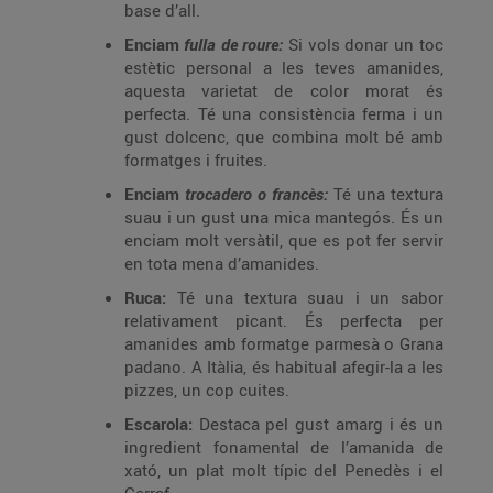
base d’all.
Enciam
fulla de roure:
Si vols donar un toc
estètic personal a les teves amanides,
aquesta varietat de color morat és
perfecta. Té una consistència ferma i un
gust dolcenc, que combina molt bé amb
formatges i fruites.
Enciam
trocadero o francès:
Té una textura
suau i un gust una mica mantegós. És un
enciam molt versàtil, que es pot fer servir
en tota mena d’amanides.
Ruca:
Té una textura suau i un sabor
relativament picant. És perfecta per
amanides amb formatge parmesà o Grana
padano. A Itàlia, és habitual afegir-la a les
pizzes, un cop cuites.
Escarola:
Destaca pel gust amarg i és un
ingredient fonamental de l’amanida de
xató, un plat molt típic del Penedès i el