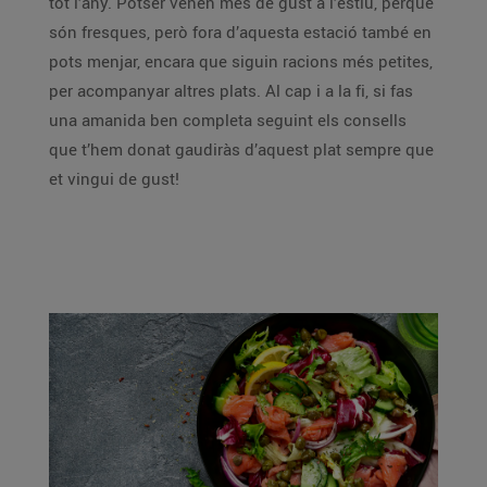
tot l’any. Potser venen més de gust a l’estiu, perquè
són fresques, però fora d’aquesta estació també en
pots menjar, encara que siguin racions més petites,
per acompanyar altres plats. Al cap i a la fi, si fas
una amanida ben completa seguint els consells
que t’hem donat gaudiràs d’aquest plat sempre que
et vingui de gust!