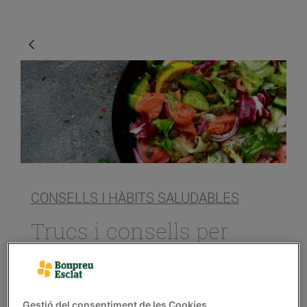
CONSELLS I HÀBITS SALUDABLES
Trucs i consells per
preparar amanides
molt variades
15/de juliol/2020
Gestió del consentiment de les Cookies