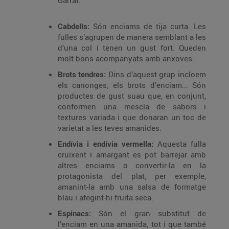
Garraf.
Cabdells:
Són enciams de tija curta. Les
fulles s’agrupen de manera semblant a les
d’una col i tenen un gust fort. Queden
molt bons acompanyats amb anxoves.
Brots tendres:
Dins d’aquest grup incloem
els canonges, els brots d’enciam... Són
productes de gust suau que, en conjunt,
conformen una mescla de sabors i
textures variada i que donaran un toc de
varietat a les teves amanides.
Endívia i endívia vermella:
Aquesta fulla
cruixent i amargant es pot barrejar amb
altres enciams o convertir-la en la
protagonista del plat, per exemple,
amanint-la amb una salsa de formatge
blau i afegint-hi fruita seca.
Espinacs:
Són el gran substitut de
l’enciam en una amanida, tot i que també