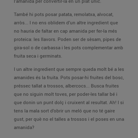
l’amanida per convertir-la en un plat únic.
També hi pots posar patata, remolatxa, alvocat,
arròs... I no ens oblidem d’un altre ingredient que
no hauria de faltar en cap amanida per fer-la més
proteica: les llavors. Poden ser de sèsam, pipes de
gira-sol o de carbassa i les pots complementar amb
fruita seca i germinats.
I un altre ingredient que sempre queda molt bé a les
amanides és la fruita. Pots posar-hi fruites del bosc,
préssec tallat a trossos, albercocs... Busca fruites
que no siguin molt toves, per poder-les tallar bé i
que donin un punt dolç i cruixent al resultat. Ah! I si
tens la mala sort d’obrir un meló que no té gaire
gust, per què no el talles a trossos i el poses en una
amanida?