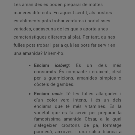
Les amanides es poden preparar de moltes
maneres diferents. En aquest sentit, als nostres
establiments pots trobar verdures i hortalisses
variades, cadascuna de les quals aporta unes
característiques diferents al plat. Per tant, quines
fulles pots trobar i per a què les pots fer servir en
una amanida? Mirem-ho:
Enciam
iceberg:
És un dels més
consumits. És compacte i cruixent, ideal
per a guarnicions, amanides simples o
còctels de gambes.
Enciam
romà:
Té les fulles allargades i
d’un color verd intens, i és un dels
enciams que té més vitamines. És la
varietat que es fa servir per preparar la
famosíssima amanida Cèsar, a la qual
s’afegeixen crostons de pa, formatge
parmesà, anxoves i una salsa blanca a