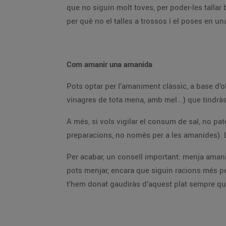
que no siguin molt toves, per poder-les tallar b
per què no el talles a trossos i el poses en u
Com amanir una amanida
Pots optar per l’amaniment clàssic, a base d’o
vinagres de tota mena, amb mel...) que tindràs
A més, si vols vigilar el consum de sal, no pat
preparacions, no només per a les amanides). L
Per acabar, un consell important: menja amani
pots menjar, encara que siguin racions més pet
t’hem donat gaudiràs d’aquest plat sempre que