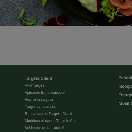
Establ
Targeta Client
Avantatges
Incorpo
Aplicació BonpreuEsclat
Energi
Fes-te la targeta
Mobilit
Targeta vinculada
Renovació de Targeta Client
Modificació dades Targeta Client
Sol·licitud de facturació