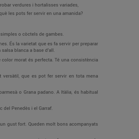
obar verdures i hortalisses variades,
 què les pots fer servir en una amanida?
 simples o còctels de gambes.
es. És la varietat que es fa servir per preparar
salsa blanca a base d’all.
e color morat és perfecta. Té una consistència
ersàtil, que es pot fer servir en tota mena
armesà o Grana padano. A Itàlia, és habitual
 del Penedès i el Garraf.
en un gust fort. Queden molt bons acompanyats