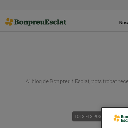
Nosa
Al blog de Bonpreu i Esclat, pots trobar re
TOTS ELS POSTS
ACTUALI