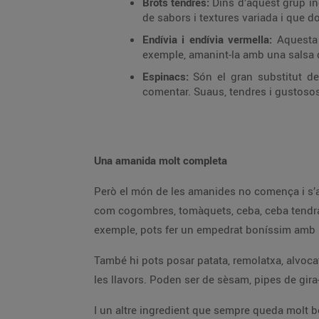
Brots tendres:
Dins d’aquest grup in
de sabors i textures variada i que d
Endívia i endívia vermella:
Aquesta f
exemple, amanint-la amb una salsa de
Espinacs:
Són el gran substitut d
comentar. Suaus, tendres i gustoso
Una amanida molt completa
Però el món de les amanides no comença i s’ac
com cogombres, tomàquets, ceba, ceba tendra, 
exemple, pots fer un empedrat boníssim amb lle
També hi pots posar patata, remolatxa, alvocat,
les llavors. Poden ser de sèsam, pipes de gir
I un altre ingredient que sempre queda molt bé 