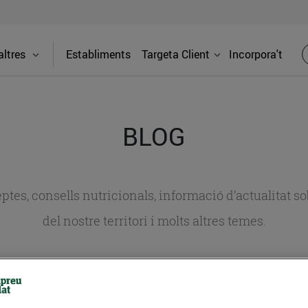
ltres
Establiments
Targeta Client
Incorpora't
BLOG
ceptes, consells nutricionals, informació d’actualitat
del nostre territori i molts altres temes.
TAT
CONSELLS I HÀBITS SALUDABLES
ENERGIA
GASTRONOMIA