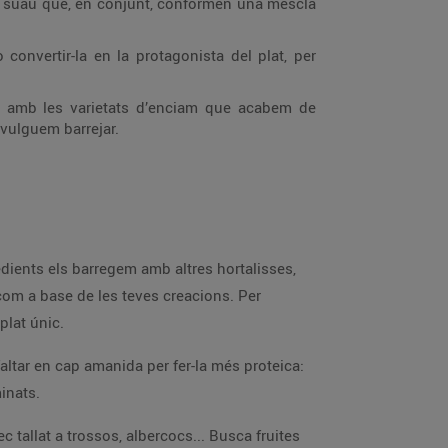
t suau que, en conjunt, conformen una mescla
convertir-la en la protagonista del plat, per
s amb les varietats d’enciam que acabem de
vulguem barrejar.
dients els barregem amb altres hortalisses,
com a base de les teves creacions. Per
plat únic.
faltar en cap amanida per fer-la més proteica:
inats.
c tallat a trossos, albercocs... Busca fruites