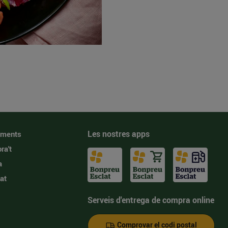
Les nostres apps
iments
ra't
a
at
Serveis d'entrega de compra online
Comprovar el codi postal