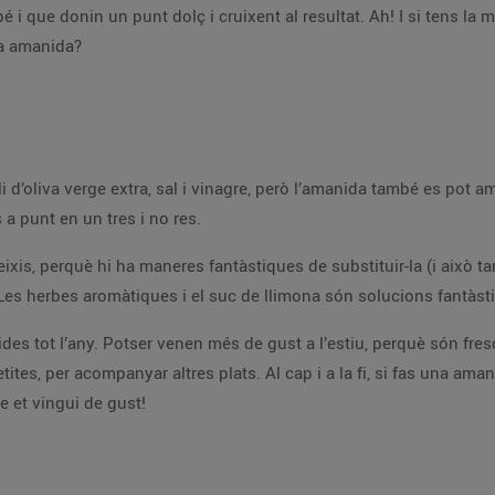
é i que donin un punt dolç i cruixent al resultat. Ah! I si tens la 
na amanida?
li d’oliva verge extra, sal i vinagre, però l’amanida també es pot 
 a punt en un tres i no res.
eixis, perquè hi ha maneres fantàstiques de substituir-la (i això 
es herbes aromàtiques i el suc de llimona són solucions fantàsti
des tot l’any. Potser venen més de gust a l’estiu, perquè són fre
ites, per acompanyar altres plats. Al cap i a la fi, si fas una am
 et vingui de gust!