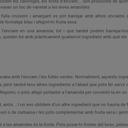
cloem els canonges, els brots d’enciam... Són productes de gus
onaran un toc de varietat a les teves amanides.
ulla cruixent i amargant es pot barrejar amb altres enciams o 
 formatge blau i afegint-hi fruita seca.
e l’enciam en una amanida, tot i que també podem barrejar-lo
s, queden bé amb pràcticament qualsevol ingredient amb què els 
aba amb l’enciam i les fulles verdes. Normalment, aquests ingre
però també tens altres ingredients a l’abast que pots fer servir 
gums, o pots afegir pollastre a l’amanida per convertir-la en un 
 arròs... I no ens oblidem d’un altre ingredient que no hauria de 
a-sol o de carbassa i les pots complementar amb fruita seca i germ
a les amanides és la fruita. Pots posar-hi fruites del bosc, présse