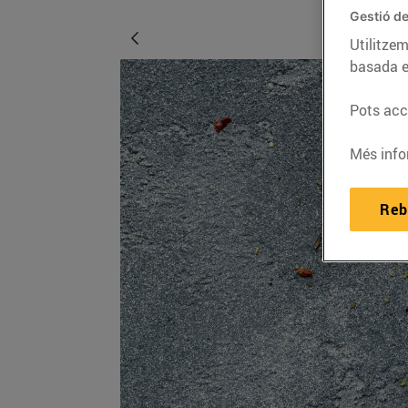
Gestió de
Utilitzem
basada e
Pots acce
Més info
Reb