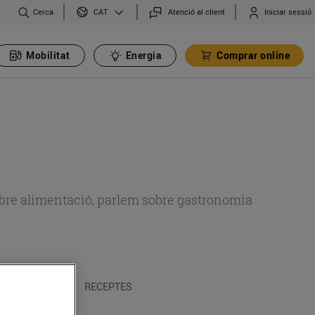
Cerca
Atenció al client
Iniciar sessió
CAT
Mobilitat
Energia
Comprar online
 sobre alimentació, parlem sobre gastronomia
 I TRADICIONS
RECEPTES