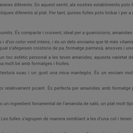
res diferents. En aquest sentit, als nostres establiments pots tr
ques diferents al plat. Per tant, quines fulles pots trobar i per a
mits. És compacte i cruixent, ideal per a guarnicions, amanides
s i d’un color verd intens, i és un dels enciams que té més vitamin
qual s’afegeixen crostons de pa, formatge parmesà, anxoves i una 
un toc estètic personal a les teves amanides, aquesta varietat d
a molt bé amb formatges i fruites.
extura suau i un gust una mica mantegós. És un enciam molt v
r relativament picant. És perfecta per amanides amb formatge p
 un ingredient fonamental de l’amanida de xató, un plat molt típic
 Les fulles s’agrupen de manera semblant a les d’una col i ten