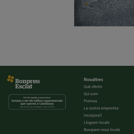
Nosaltres
Què oferim
Qui som
Premsa
La nostra empremta
Incorpora't
Lloguem locals
Busquem nous locals