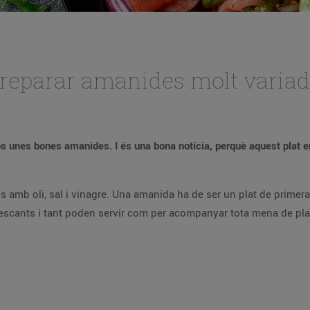
 preparar amanides molt varia
 unes bones amanides. I és una bona notícia, perquè aquest plat ens
amb oli, sal i vinagre. Una amanida ha de ser un plat de primera 
escants i tant poden servir com per acompanyar tota mena de plats