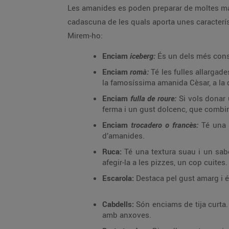
Les amanides es poden preparar de moltes mane
cadascuna de les quals aporta unes característi
Mirem-ho:
Enciam
iceberg:
És un dels més consu
Enciam
romà:
Té les fulles allargade
la famosíssima amanida Cèsar, a la 
Enciam
fulla de roure:
Si vols donar 
ferma i un gust dolcenc, que combin
Enciam
trocadero o francès:
Té una t
d’amanides.
Ruca:
Té una textura suau i un sabo
afegir-la a les pizzes, un cop cuites.
Escarola:
Destaca pel gust amarg i és
Cabdells:
Són enciams de tija curta.
amb anxoves.