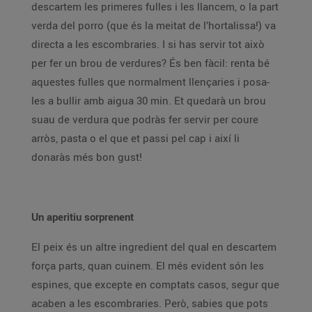
descartem les primeres fulles i les llancem, o la part
verda del porro (que és la meitat de l’hortalissa!) va
directa a les escombraries. I si has servir tot això
per fer un brou de verdures? És ben fàcil: renta bé
aquestes fulles que normalment llençaries i posa-
les a bullir amb aigua 30 min. Et quedarà un brou
suau de verdura que podràs fer servir per coure
arròs, pasta o el que et passi pel cap i així li
donaràs més bon gust!
Un aperitiu sorprenent
El peix és un altre ingredient del qual en descartem
força parts, quan cuinem. El més evident són les
espines, que excepte en comptats casos, segur que
acaben a les escombraries. Però, sabies que pots