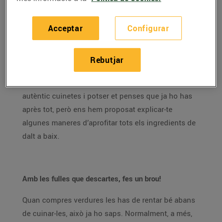
Què podem fer amb la part verda del porro? Les
espines de peix es poden menjar? Sabies que amb la
Acceptar
Configurar
pell del salmó i del bacallà pots preparar un aperitiu
boníssim? T’expliquem algunes maneres de treure tot
Rebutjar
el profit al menjar!
Segur que aquestes setmanes t’has convertit en
autèntic cuinetes i potser et penses que ja ho has
après tot, però ens hem proposat explicar-te
algunes maneres d’aprofitar tots els ingredients de
dalt a baix.
Amb les fulles que descartes, fes un brou!
Quan compres verdures les has de rentar bé abans
de cuinar-les, això ja ho saps. Normalment, a més,