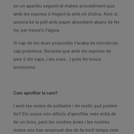
en un aperitiu seguint el mateix procediment que
amb les espines o fregint-la amb oli d’oliva. Això sí,
asseca bé la pell amb paper absorbent abans de fer-
ho, per treure’n l’aigua.
Si cap de les dues propostes t’acaba de convèncer,
cap problema. Recorda que amb les espines de
peix (i els caps, i les cues...) pots fer brous
boníssims.
Com aprofitar la carn?
I amb les restes de pollastre i de rostit, què podem
fer? Els ossos són difícils d’aprofitar, més enllà de
fer un brou, però les nostres àvies i les nostres
mares ens han ensenyat des de fa molt temps com