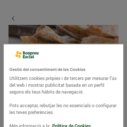
Gestió del consentiment de les Cookies
Utilitzem cookies pròpies i de tercers per mesurar l’ús
CONSELLS I HÀBITS SALUDABLES
del web i mostrar publicitat basada en un perfil
segons els teus hàbits de navegació.
Trucs per aprofitar molt
bé els aliments
Pots acceptar, rebutjar les no essencials o configurar
les teves preferències.
04/de maig/2020
Més informació a la
Política de Cookies.