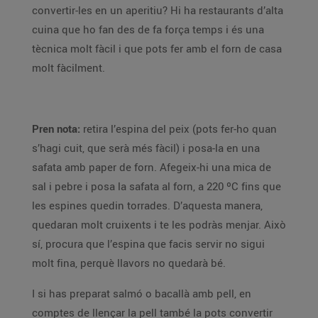
convertir-les en un aperitiu? Hi ha restaurants d’alta
cuina que ho fan des de fa força temps i és una
tècnica molt fàcil i que pots fer amb el forn de casa
molt fàcilment.
Pren nota:
retira l’espina del peix (pots fer-ho quan
s’hagi cuit, que serà més fàcil) i posa-la en una
safata amb paper de forn. Afegeix-hi una mica de
sal i pebre i posa la safata al forn, a 220 ºC fins que
les espines quedin torrades. D’aquesta manera,
quedaran molt cruixents i te les podràs menjar. Això
sí, procura que l’espina que facis servir no sigui
molt fina, perquè llavors no quedarà bé.
I si has preparat salmó o bacallà amb pell, en
comptes de llençar la pell també la pots convertir