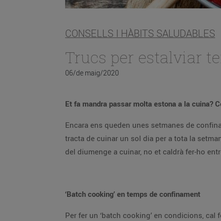
CONSELLS I HÀBITS SALUDABLES
Trucs per estalviar 
06/de maig/2020
Et fa mandra passar molta estona a la cuina? 
Encara ens queden unes setmanes de confiname
tracta de cuinar un sol dia per a tota la setma
del diumenge a cuinar, no et caldrà fer-ho en
‘Batch cooking’ en temps de confinament
Per fer un ‘batch cooking’ en condicions, cal f