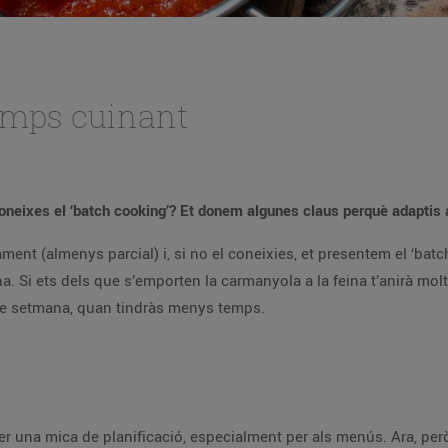
temps cuinant
Coneixes el ‘batch cooking’? Et donem algunes claus perquè adapti
nt (almenys parcial) i, si no el coneixies, et presentem el ‘bat
na. Si ets dels que s’emporten la carmanyola a la feina t’anirà molt
tre setmana, quan tindràs menys temps.
er una mica de planificació, especialment per als menús. Ara, però