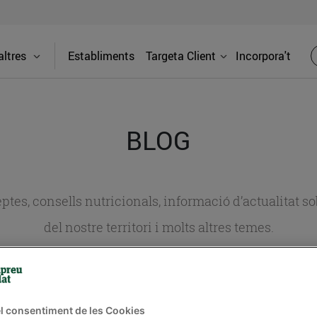
ltres
Establiments
Targeta Client
Incorpora't
BLOG
ceptes, consells nutricionals, informació d’actualitat
del nostre territori i molts altres temes.
TAT
CONSELLS I HÀBITS SALUDABLES
ENERGIA
GASTRONOMIA
l consentiment de les Cookies