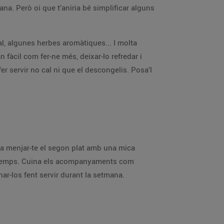
ana. Però oi que t’aniria bé simplificar alguns
al, algunes herbes aromàtiques... I molta
n fàcil com fer-ne més, deixar-lo refredar i
r servir no cal ni que el descongelis. Posa’l
da menjar-te el segon plat amb una mica
mb temps. Cuina els acompanyaments com
ar-los fent servir durant la setmana.