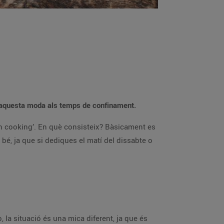
s aquesta moda als temps de confinament.
ch cooking’. En què consisteix? Bàsicament es
 bé, ja que si dediques el matí del dissabte o
, la situació és una mica diferent, ja que és