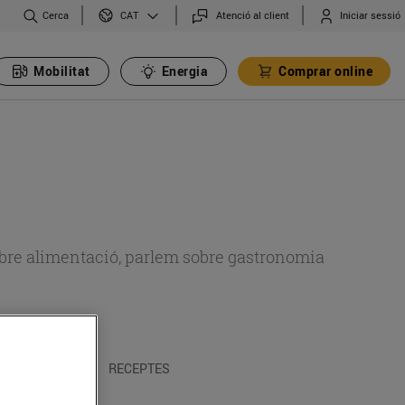
Cerca
Atenció al client
Iniciar sessió
CAT
Mobilitat
Energia
Comprar online
 sobre alimentació, parlem sobre gastronomia
 I TRADICIONS
RECEPTES