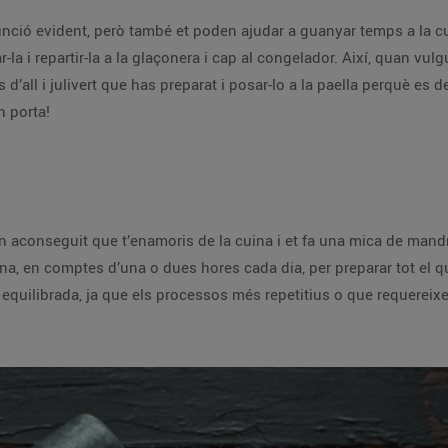
nció evident, però també et poden ajudar a guanyar temps a la cu
turar-la i repartir-la a la glaçonera i cap al congelador. Així, quan v
d’all i julivert que has preparat i posar-lo a la paella perquè es 
n porta!
n aconseguit que t’enamoris de la cuina i et fa una mica de mand
ana, en comptes d’una o dues hores cada dia, per preparar tot el qu
equilibrada, ja que els processos més repetitius o que requereixe