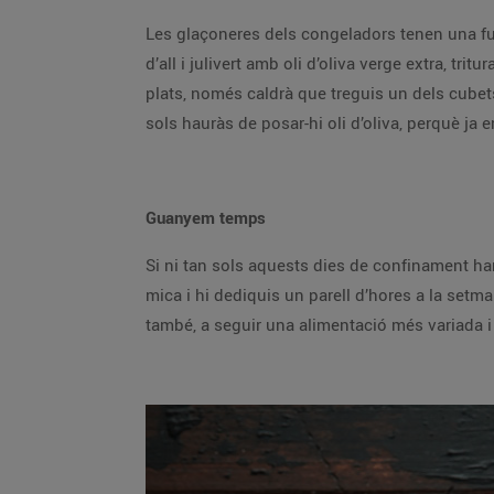
Les glaçoneres dels congeladors tenen una fu
d’all i julivert amb oli d’oliva verge extra, tri
plats, només caldrà que treguis un dels cubets 
sols hauràs de posar-hi oli d’oliva, perquè ja e
Guanyem temps
Si ni tan sols aquests dies de confinament ha
mica i hi dediquis un parell d’hores a la setm
també, a seguir una alimentació més variada i 