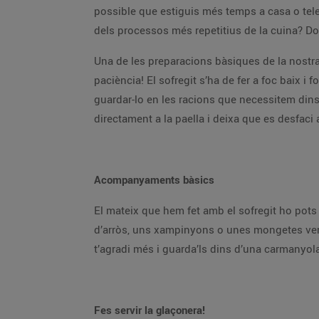
possible que estiguis més temps a casa o teletr
dels processos més repetitius de la cuina? Do
Una de les preparacions bàsiques de la nostra 
paciència! El sofregit s’ha de fer a foc baix i
guardar-lo en les racions que necessitem dins 
directament a la paella i deixa que es desfaci 
Acompanyaments bàsics
El mateix que hem fet amb el sofregit ho pot
d’arròs, uns xampinyons o unes mongetes ver
t’agradi més i guarda’ls dins d’una carmanyola
Fes servir la glaçonera!