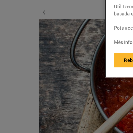
Utilitzem
basada e
Pots acce
Més info
Reb