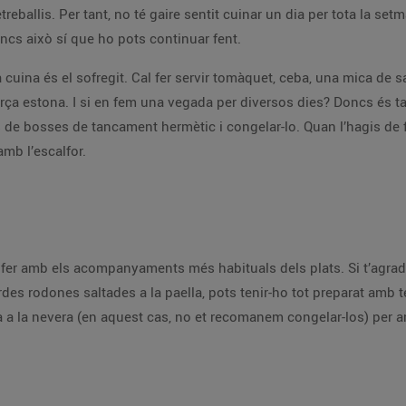
eballis. Per tant, no té gaire sentit cuinar un dia per tota la setm
ncs això sí que ho pots continuar fent.
cuina és el sofregit. Cal fer servir tomàquet, ceba, una mica de s
 força estona. I si en fem una vegada per diversos dies? Doncs és ta
de bosses de tancament hermètic i congelar-lo. Quan l’hagis de fe
amb l’escalfor.
s fer amb els acompanyaments més habituals dels plats. Si t’agra
des rodones saltades a la paella, pots tenir-ho tot preparat a
 a la nevera (en aquest cas, no et recomanem congelar-los) per an