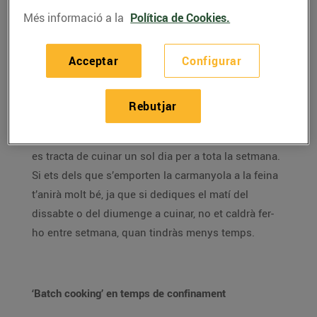
Et fa mandra passar molta estona a la cuina?
Més informació a la
Política de Cookies.
Coneixes el ‘batch cooking’? Et donem algunes claus
perquè adaptis aquesta moda als temps de
Acceptar
Configurar
confinament.
Encara ens queden unes setmanes de confinament
Rebutjar
(almenys parcial) i, si no el coneixies, et presentem
el ‘batch cooking’. En què consisteix? Bàsicament
es tracta de cuinar un sol dia per a tota la setmana.
Si ets dels que s’emporten la carmanyola a la feina
t’anirà molt bé, ja que si dediques el matí del
dissabte o del diumenge a cuinar, no et caldrà fer-
ho entre setmana, quan tindràs menys temps.
‘Batch cooking’ en temps de confinament