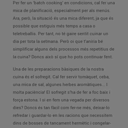
Per fer un ‘batch cooking’ en condicions, cal fer una
mica de planificació, especialment per als menús.
Ara, però, la situació és una mica diferent, ja que és
possible que estiguis més temps a casa o
teletreballis. Per tant, no té gaire sentit cuinar un
dia per tota la setmana. Però oi que t’aniria bé
simplificar alguns dels processos més repetitius de
la cuina? Doncs això sí que ho pots continuar fent.
Una de les preparacions bàsiques de la nostra
cuina és el sofregit. Cal fer servir tomàquet, ceba,
una mica de sal, algunes herbes aromàtiques... I
molta paciència! El sofregit s’ha de fer a foc baix i
força estona. I si en fem una vegada per diversos
dies? Doncs és tan fàcil com fer-ne més, deixar-lo
refredar i guardar-lo en les racions que necessitem
dins de bosses de tancament hermètic i congelar-