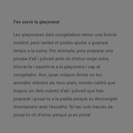
Fes servir la glaçonera!
Les glaçoneres dels congeladors tenen una funció
evident, però també et poden ajudar a guanyar
temps a la cuina. Per exemple, pots preparar una
picada d’all i julivert amb oli d’oliva verge extra,
triturar-la i repartir-la a la glaçonera i cap al
congelador. Així, quan vulguis donar un toc
aromàtic diferent als teus plats, només caldrà que
treguis un dels cubets d’all i julivert que has
preparat i posar-lo a la paella perquè es descongeli
directament amb l’escalfor. Ni tan sols hauràs de
posar-hi oli d’oliva, perquè ja en porta!