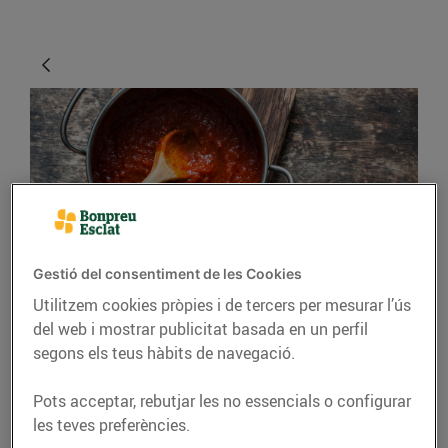
Gestió del consentiment de les Cookies
CONSELLS I HÀBITS SALUDABLES
Utilitzem cookies pròpies i de tercers per mesurar l’ús
Trucs per estalviar
del web i mostrar publicitat basada en un perfil
segons els teus hàbits de navegació.
temps cuinant
Pots acceptar, rebutjar les no essencials o configurar
06/de maig/2020
les teves preferències.