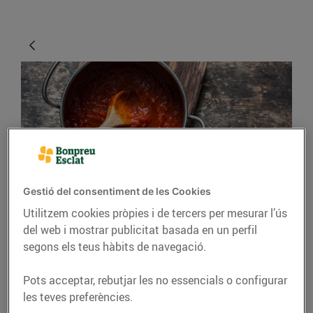
Gestió del consentiment de les Cookies
CONSELLS I HÀBITS SALUDABLES
Utilitzem cookies pròpies i de tercers per mesurar l’ús
Trucs per estalviar
del web i mostrar publicitat basada en un perfil
segons els teus hàbits de navegació.
temps cuinant
Pots acceptar, rebutjar les no essencials o configurar
06/de maig/2020
les teves preferències.