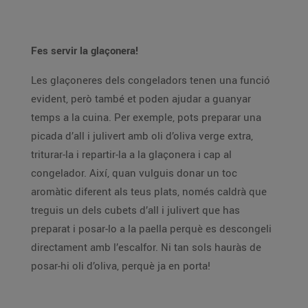
Fes servir la glaçonera!
Les glaçoneres dels congeladors tenen una funció
evident, però també et poden ajudar a guanyar
temps a la cuina. Per exemple, pots preparar una
picada d’all i julivert amb oli d’oliva verge extra,
triturar-la i repartir-la a la glaçonera i cap al
congelador. Així, quan vulguis donar un toc
aromàtic diferent als teus plats, només caldrà que
treguis un dels cubets d’all i julivert que has
preparat i posar-lo a la paella perquè es descongeli
directament amb l’escalfor. Ni tan sols hauràs de
posar-hi oli d’oliva, perquè ja en porta!