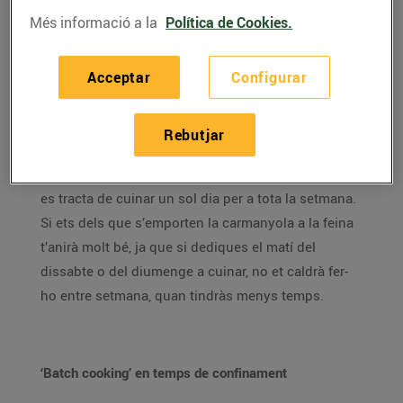
Et fa mandra passar molta estona a la cuina?
Més informació a la
Política de Cookies.
Coneixes el ‘batch cooking’? Et donem algunes claus
perquè adaptis aquesta moda als temps de
Acceptar
Configurar
confinament.
Encara ens queden unes setmanes de confinament
Rebutjar
(almenys parcial) i, si no el coneixies, et presentem
el ‘batch cooking’. En què consisteix? Bàsicament
es tracta de cuinar un sol dia per a tota la setmana.
Si ets dels que s’emporten la carmanyola a la feina
t’anirà molt bé, ja que si dediques el matí del
dissabte o del diumenge a cuinar, no et caldrà fer-
ho entre setmana, quan tindràs menys temps.
‘Batch cooking’ en temps de confinament