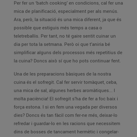
Per fer un ‘batch cooking’ en condicions, cal fer una
mica de planificació, especialment per als menús.
Ara, però, la situació és una mica diferent, ja que és
possible que estiguis més temps a casa o
teletreballis. Per tant, no té gaire sentit cuinar un
dia per tota la setmana. Però oi que t’aniria bé
simplificar alguns dels processos més repetitius de
la cuina? Doncs això sí que ho pots continuar fent.
Una de les preparacions bàsiques de la nostra
cuina és el sofregit. Cal fer servir tomàquet, ceba,
una mica de sal, algunes herbes aromàtiques... I
molta paciència! El sofregit s’ha de fer a foc baix i
força estona. I si en fem una vegada per diversos
dies? Doncs és tan fàcil com fer-ne més, deixar-lo
refredar i guardar-lo en les racions que necessitem
dins de bosses de tancament hermètic i congelar-