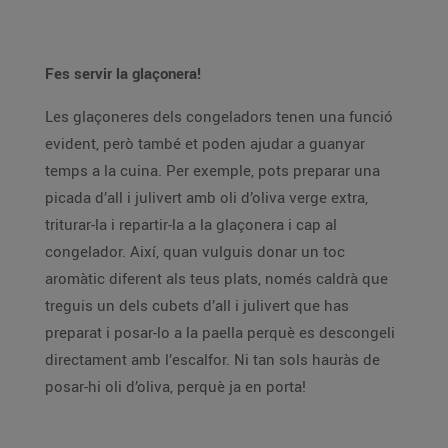
Fes servir la glaçonera!
Les glaçoneres dels congeladors tenen una funció
evident, però també et poden ajudar a guanyar
temps a la cuina. Per exemple, pots preparar una
picada d’all i julivert amb oli d’oliva verge extra,
triturar-la i repartir-la a la glaçonera i cap al
congelador. Així, quan vulguis donar un toc
aromàtic diferent als teus plats, només caldrà que
treguis un dels cubets d’all i julivert que has
preparat i posar-lo a la paella perquè es descongeli
directament amb l’escalfor. Ni tan sols hauràs de
posar-hi oli d’oliva, perquè ja en porta!