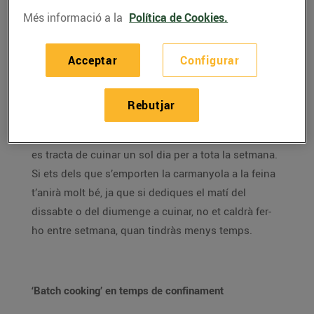
Et fa mandra passar molta estona a la cuina?
Més informació a la
Política de Cookies.
Coneixes el ‘batch cooking’? Et donem algunes claus
perquè adaptis aquesta moda als temps de
Acceptar
Configurar
confinament.
Encara ens queden unes setmanes de confinament
Rebutjar
(almenys parcial) i, si no el coneixies, et presentem
el ‘batch cooking’. En què consisteix? Bàsicament
es tracta de cuinar un sol dia per a tota la setmana.
Si ets dels que s’emporten la carmanyola a la feina
t’anirà molt bé, ja que si dediques el matí del
dissabte o del diumenge a cuinar, no et caldrà fer-
ho entre setmana, quan tindràs menys temps.
‘Batch cooking’ en temps de confinament