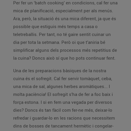
Per fer un ‘batch cooking’ en condicions, cal fer una
mica de planificació, especialment per als menús.
Ara, però, la situació és una mica diferent, ja que és
possible que estiguis més temps a casa o
teletreballis. Per tant, no té gaire sentit cuinar un
dia per tota la setmana. Però oi que t’aniria bé
simplificar alguns dels processos més repetitius de
la cuina? Doncs això sí que ho pots continuar fent.
Una de les preparacions bàsiques de la nostra
cuina és el sofregit. Cal fer servir tomàquet, ceba,
una mica de sal, algunes herbes aromàtiques... I
molta paciència! El sofregit s’ha de fer a foc baix i
força estona. I si en fem una vegada per diversos
dies? Doncs és tan fàcil com fer-ne més, deixar-lo
refredar i guardar-lo en les racions que necessitem
dins de bosses de tancament hermètic i congelar-