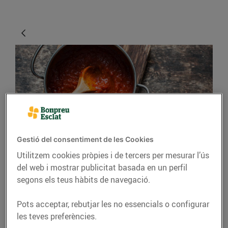
Gestió del consentiment de les Cookies
CONSELLS I HÀBITS SALUDABLES
Utilitzem cookies pròpies i de tercers per mesurar l’ús
Trucs per estalviar
del web i mostrar publicitat basada en un perfil
segons els teus hàbits de navegació.
temps cuinant
Pots acceptar, rebutjar les no essencials o configurar
06/de maig/2020
les teves preferències.