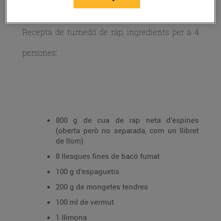
Recepta de turnedó de rap, ingredients per a 4
persones:
800 g de cua de rap neta d’espines
(oberta però no separada, com un llibret
de llom)
8 llesques fines de bacó fumat
100 g d’espaguetis
200 g de mongetes tendres
100 ml de vermut
1 llimona