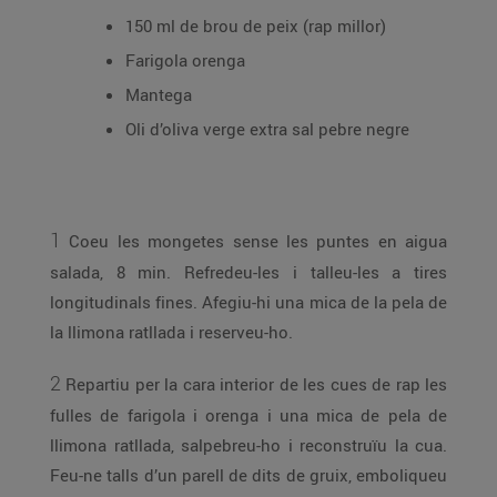
150 ml de brou de peix (rap millor)
Farigola orenga
Mantega
Oli d’oliva verge extra sal pebre negre
1
Coeu les mongetes sense les puntes en aigua
salada, 8 min. Refredeu-les i talleu-les a tires
longitudinals fines. Afegiu-hi una mica de la pela de
la llimona ratllada i reserveu-ho.
2
Repartiu per la cara interior de les cues de rap les
fulles de farigola i orenga i una mica de pela de
llimona ratllada, salpebreu-ho i reconstruïu la cua.
Feu-ne talls d’un parell de dits de gruix, emboliqueu