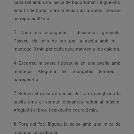
cada tall amb una llesca de bacó fumat i lligueu-ho
amb fil de bridar, com si féssiu un turnedó. Deixeu-
ho reposar 30 min.
3
Coeu els espaguetis i deixeu-los grenyals.
Passeu els talls de rap per la paella amb oli i
mantega, 3 min per cada cara; manteniu-los calents.
4
Escorreu la pasta i poseu-la en una paella amb
mantega. Afegiu-hi les mongetes tendres i
barregeu-ho.
5
Retireu el greix de cocció del rap i desglaceu la
paella amb el vermut, deixant-lo reduir al màxim.
Afegiu-hi el brou i deixeu-ho coure 2 min.
6
Fora del foc, lligueu la salsa amb una mica de
mantega i escalfeu-la.