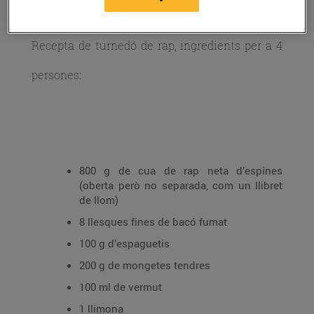
Recepta de turnedó de rap, ingredients per a 4
persones:
800 g de cua de rap neta d’espines
(oberta però no separada, com un llibret
de llom)
8 llesques fines de bacó fumat
100 g d’espaguetis
200 g de mongetes tendres
100 ml de vermut
1 llimona