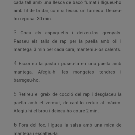
cada tall amb una llesca de bacó fumat i lligueu-ho
amb fil de bridar, com si féssiu un turnedó. Deixeu-
ho reposar 30 min.
3
Coeu els espaguetis i deixeu-los grenyals.
Passeu els talls de rap per la paella amb oli i
mantega, 3 min per cada cara; manteniu-los calents.
4
Escorreu la pasta i poseu-la en una paella amb
mantega. Afegiu-hi les mongetes tendres i
barregeu-ho.
5
Retireu el greix de cocció del rap i desglaceu la
paella amb el vermut, deixant-lo reduir al màxim.
Afegiu-hi el brou i deixeu-ho coure 2 min.
6
Fora del foc, lligueu la salsa amb una mica de
mantega i escalfeu-la.