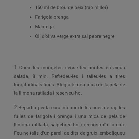
150 ml de brou de peix (rap millor)
Farigola orenga
Mantega
Oli d’oliva verge extra sal pebre negre
1
Coeu les mongetes sense les puntes en aigua
salada, 8 min. Refredeu-les i talleu-les a tires
longitudinals fines. Afegiu-hi una mica de la pela de
la llimona ratllada i reserveu-ho.
2
Repartiu per la cara interior de les cues de rap les
fulles de farigola i orenga i una mica de pela de
llimona ratllada, salpebreu-ho i reconstruïu la cua.
Feu-ne talls d’un parell de dits de gruix, emboliqueu