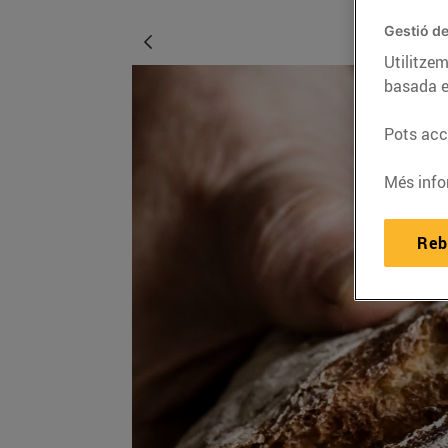
Gestió de
Utilitzem
basada e
Pots acce
Més info
Reb