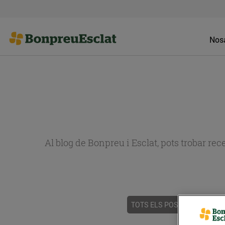
Nosa
Al blog de Bonpreu i Esclat, pots trobar re
TOTS ELS POSTS
ACTUALI