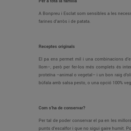
Per a tota la família
A Bonpreu i Esclat som sensibles a les necessi
farines d’arròs i de patata.
Receptes originals
El pa ens permet mil i una combinacions d’ent
llom–, però per fer-los més complets és inte
proteïna –animal o vegetal– i un bon raig d’o
búfala amb salsa pesto, o una opció 100% vege
Com s’ha de conservar?
Per tal de poder conservar el pa en les millor
punts d’escalfor i que no sigui gaire humit. Po