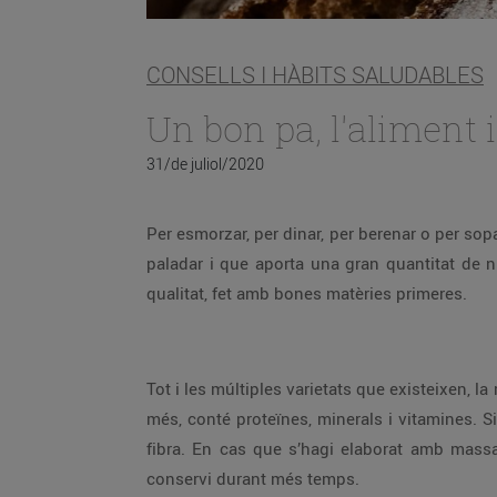
CONSELLS I HÀBITS SALUDABLES
Un bon pa, l'aliment
31/de juliol/2020
Per esmorzar, per dinar, per berenar o per sopa
paladar i que aporta una gran quantitat de n
qualitat, fet amb bones matèries primeres.
Tot i les múltiples varietats que existeixen, la
més, conté proteïnes, minerals i vitamines. S
fibra. En cas que s’hagi elaborat amb mass
conservi durant més temps.