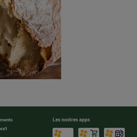
Les nostres apps
iments
ra't