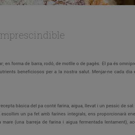
 imprescindible
r; en forma de barra, rodó, de motlle o de pagès. El pa és omnipre
utrients beneficiosos per a la nostra salut. Menjar-ne cada di
 recepta bàsica del pa conté farina, aigua, llevat i un pessic de sal.
i escollim un pa fet amb farines integrals, ens proporcionarà e
a mare (una barreja de farina i aigua fermentada lentament), 