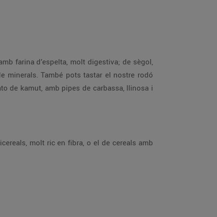
amb farina d’espelta, molt digestiva; de sègol,
de minerals. També pots tastar el nostre rodó
ato de kamut, amb pipes de carbassa, llinosa i
cereals, molt ric en fibra, o el de cereals amb