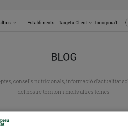
ltres
Establiments
Targeta Client
Incorpora't
BLOG
ceptes, consells nutricionals, informació d’actualitat
del nostre territori i molts altres temes.
TAT
CONSELLS I HÀBITS SALUDABLES
ENERGIA
GASTRONOMIA