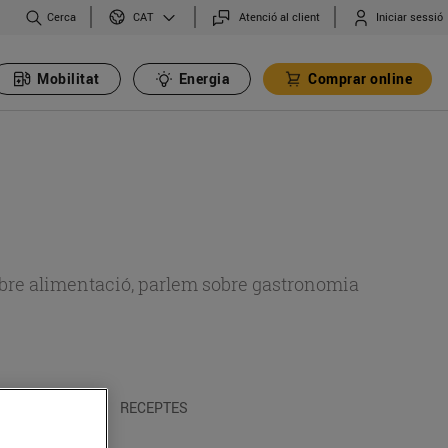
Cerca
Atenció al client
Iniciar sessió
CAT
Mobilitat
Energia
Comprar online
 sobre alimentació, parlem sobre gastronomia
 I TRADICIONS
RECEPTES