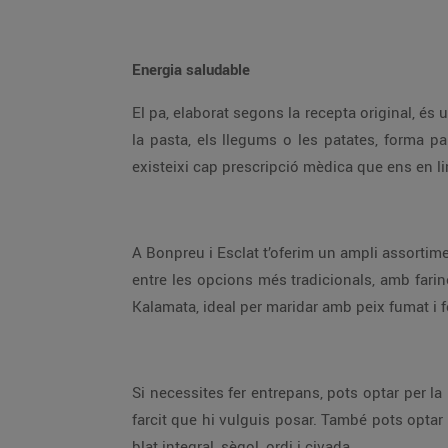
Energia saludable
El pa, elaborat segons la recepta original, és
la pasta, els llegums o les patates, forma p
existeixi cap prescripció mèdica que ens en lim
A Bonpreu i Esclat t’oferim un ampli assortime
entre les opcions més tradicionals, amb fari
Kalamata, ideal per maridar amb peix fumat i 
Si necessites fer entrepans, pots optar per la
farcit que hi vulguis posar. També pots optar 
blat integral, sègol, ordi i civada.