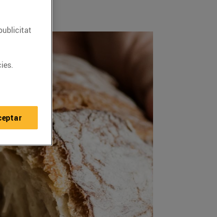
publicitat
ies.
ceptar