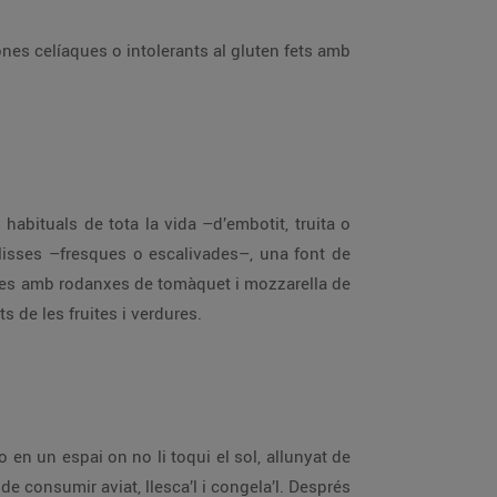
ones celíaques o intolerants al gluten fets amb
habituals de tota la vida –d’embotit, truita o
alisses –fresques o escalivades–, una font de
lives amb rodanxes de tomàquet i mozzarella de
 de les fruites i verdures.
 en un espai on no li toqui el sol, allunyat de
de consumir aviat, llesca’l i congela’l. Després