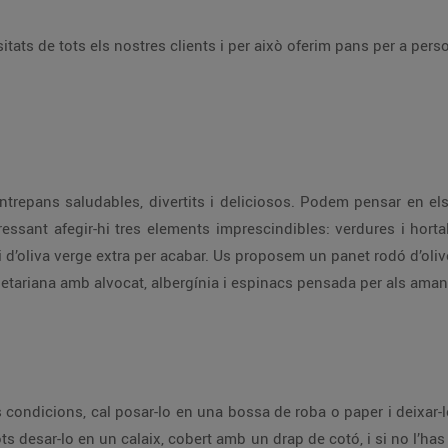
tats de tots els nostres clients i per això oferim pans per a pers
repans saludables, divertits i deliciosos. Podem pensar en els 
ressant afegir-hi tres elements imprescindibles: verdures i hort
li d’oliva verge extra per acabar. Us proposem un panet rodó d’o
tariana amb alvocat, albergínia i espinacs pensada per als amants
s condicions, cal posar-lo en una bossa de roba o paper i deixar-lo
ts desar-lo en un calaix, cobert amb un drap de cotó, i si no l’has 