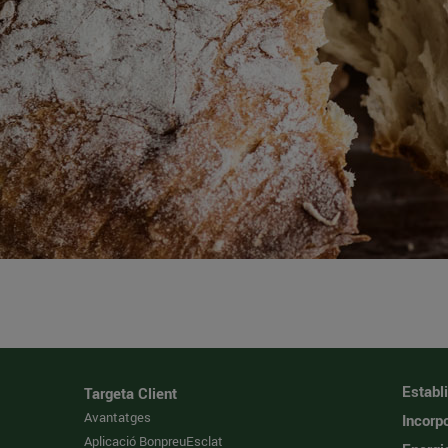
Establ
Targeta Client
Avantatges
Incorpo
Aplicació BonpreuEsclat