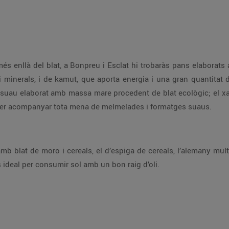
 més enllà del blat, a Bonpreu i Esclat hi trobaràs pans elaborats 
i minerals, i de kamut, que aporta energia i una gran quantitat 
a suau elaborat amb massa mare procedent de blat ecològic; el x
 per acompanyar tota mena de melmelades i formatges suaus.
mb blat de moro i cereals, el d’espiga de cereals, l’alemany multi
és ideal per consumir sol amb un bon raig d’oli.