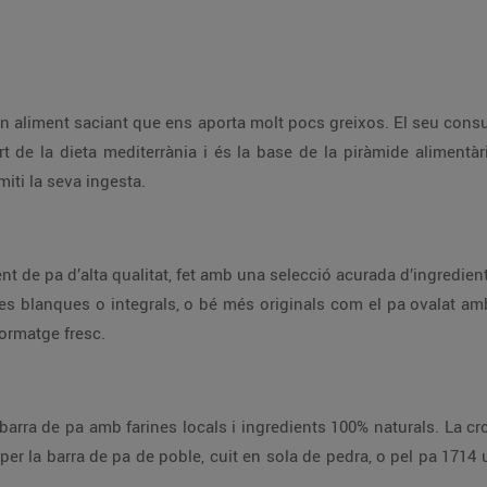
 un aliment saciant que ens aporta molt pocs greixos. El seu cons
art de la dieta mediterrània i és la base de la piràmide aliment
iti la seva ingesta.
nt de pa d’alta qualitat, fet amb una selecció acurada d’ingredient
nes blanques o integrals, o bé més originals com el pa ovalat am
formatge fresc.
 barra de pa amb farines locals i ingredients 100% naturals. La cro
per la barra de pa de poble, cuit en sola de pedra, o pel pa 1714 