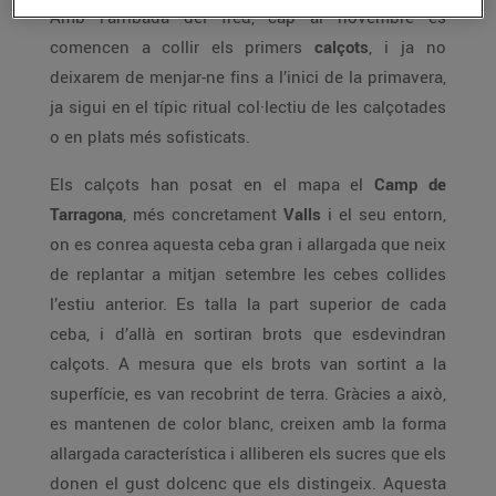
Amb l’arribada del fred, cap al novembre es
comencen a collir els primers
calçots
, i ja no
deixarem de menjar-ne fins a l’inici de la primavera,
ja sigui en el típic ritual col·lectiu de les calçotades
o en plats més sofisticats.
Els calçots han posat en el mapa el
Camp de
Tarragona
, més concretament
Valls
i el seu entorn,
on es conrea aquesta ceba gran i allargada que neix
de replantar a mitjan setembre les cebes collides
l’estiu anterior. Es talla la part superior de cada
ceba, i d’allà en sortiran brots que esdevindran
calçots. A mesura que els brots van sortint a la
superfície, es van recobrint de terra. Gràcies a això,
es mantenen de color blanc, creixen amb la forma
allargada característica i alliberen els sucres que els
donen el gust dolcenc que els distingeix. Aquesta