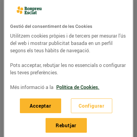
Gestió del consentiment de les Cookies
Utilitzem cookies pròpies i de tercers per mesurar l’ús
del web i mostrar publicitat basada en un perfil
segons els teus hàbits de navegació.
Pots acceptar, rebutjar les no essencials o configurar
les teves preferències.
Més informació a la
Política de Cookies.
GASTRONOMIA I TRADICIONS
Un ritual col·lectiu: la
Acceptar
Configurar
calçotada
08/de gener/2016
Rebutjar