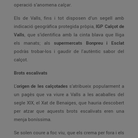
operació s’anomena
calçar
.
Els de Valls, fins i tot disposen d’un segell amb
indicació geogràfica protegida pròpia,
IGP Calçot de
Valls
, que s’identifica amb la cinta blava que lliga
els manats; als
supermercats Bonpreu i Esclat
podràs trobar-los i gaudir de l'autèntic sabor del
calçot.
Brots escalivats
L'
origen de les calçotades
s’atribueix popularment a
un pagès que va viure a Valls a les acaballes del
segle XIX, el Xat de Benaiges, que hauria descobert
per atzar que aquests brots escalivats eren una
menja boníssima.
Se solen coure a foc viu, que els crema per fora i els