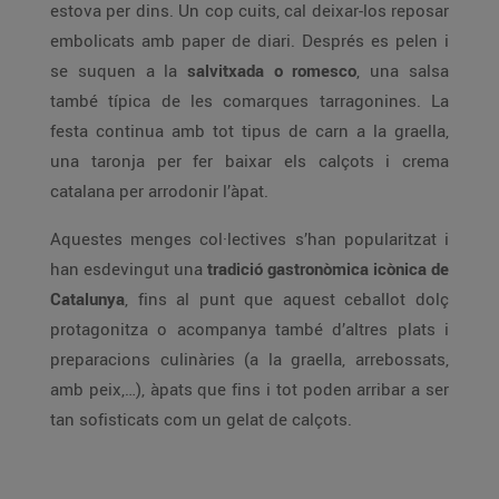
estova per dins. Un cop cuits, cal deixar-los reposar
embolicats amb paper de diari. Després es pelen i
se suquen a la
salvitxada o romesco
, una salsa
també típica de les comarques tarragonines. La
festa continua amb tot tipus de carn a la graella,
una taronja per fer baixar els calçots i crema
catalana per arrodonir l’àpat.
Aquestes menges col·lectives s’han popularitzat i
han esdevingut una
tradició gastronòmica icònica de
Catalunya
, fins al punt que aquest ceballot dolç
protagonitza o acompanya també d’altres plats i
preparacions culinàries (a la graella, arrebossats,
amb peix,…), àpats que fins i tot poden arribar a ser
tan sofisticats com un gelat de calçots.