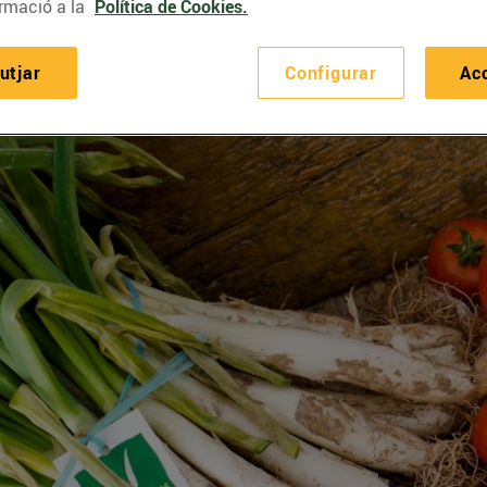
rmació a la
Política de Cookies.
utjar
Configurar
Ac