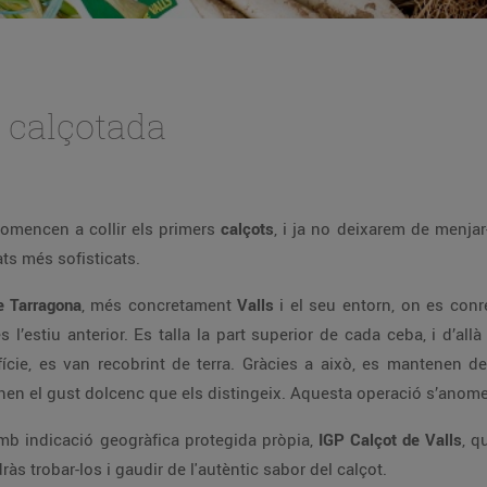
la calçotada
comencen a collir els primers
calçots
, i ja no deixarem de menjar-
lats més sofisticats.
 Tarragona
, més concretament
Valls
i el seu entorn, on es con
 l’estiu anterior. Es talla la part superior de cada ceba, i d’al
ície, es van recobrint de terra. Gràcies a això, es mantenen d
 donen el gust dolcenc que els distingeix. Aquesta operació s’ano
 amb indicació geogràfica protegida pròpia,
IGP Calçot de Valls
, q
às trobar-los i gaudir de l'autèntic sabor del calçot.