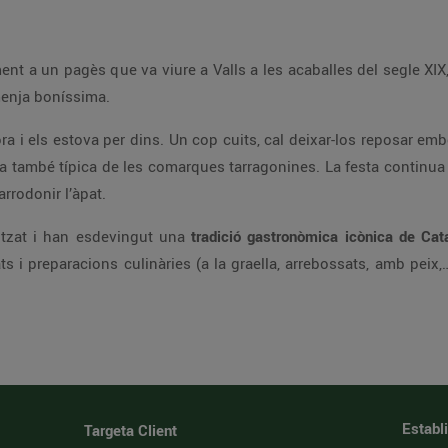
ent a un pagès que va viure a Valls a les acaballes del segle XIX
menja boníssima.
ra i els estova per dins. Un cop cuits, cal deixar-los reposar em
sa també típica de les comarques tarragonines. La festa continua 
arrodonir l’àpat.
itzat i han esdevingut una
tradició gastronòmica icònica de Cat
 i preparacions culinàries (a la graella, arrebossats, amb peix,…)
Establ
Targeta Client