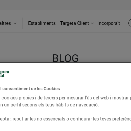
ltres
Establiments
Targeta Client
Incorpora't
BLOG
ceptes, consells nutricionals, informació d’actualitat
l consentiment de les Cookies
del nostre territori i molts altres temes.
 cookies pròpies i de tercers per mesurar l’ús del web i mostrar 
n un perfil segons els teus hàbits de navegació.
ptar, rebutjar les no essencials o configurar les teves preferènc
TAT
CONSELLS I HÀBITS SALUDABLES
ENERGIA
GASTRONOMIA