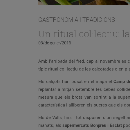
GASTRONOMIA I TRADICIONS
Un ritual col·lectiu: 
08/de gener/2016
Amb l’arribada del fred, cap al novembre es 
típic ritual col·lectiu de les calçotades o en p
Els calçots han posat en el mapa el
Camp de
replantar a mitjan setembre les cebes collides
mesura que els brots van sortint a la superf
característica i alliberen els sucres que els
Els de Valls, fins i tot disposen d’un segell
manats; als
supermercats Bonpreu i Esclat
podr