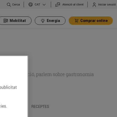
Cerca
Atenció al client
Iniciar sessió
CAT
Mobilitat
Energia
Comprar online
 sobre alimentació, parlem sobre gastronomia
publicitat
ies.
 I TRADICIONS
RECEPTES