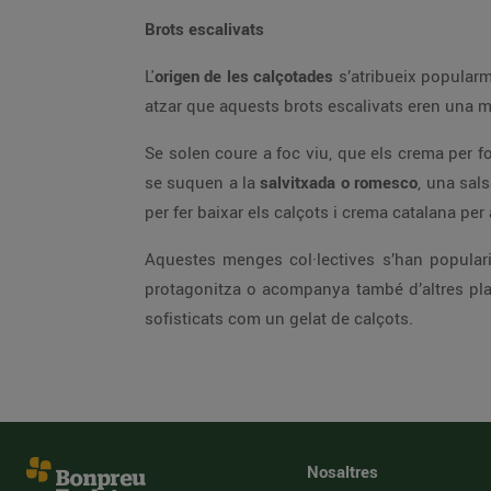
Brots escalivats
L'
origen de les calçotades
s’atribueix popularm
atzar que aquests brots escalivats eren una 
Se solen coure a foc viu, que els crema per fo
se suquen a la
salvitxada o romesco
, una sal
per fer baixar els calçots i crema catalana per 
Aquestes menges col·lectives s’han popular
protagonitza o acompanya també d’altres plats
sofisticats com un gelat de calçots.
Nosaltres