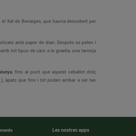
, el Xat de Benaiges, que hauria descobert per
bolicats amb paper de diari. Després es pelen i
amb tot tipus de carn a la graella, una taronja
alunya
, fins al punt que aquest ceballot dolç
, àpats que fins i tot poden arribar a ser tan
Les nostres apps
iments