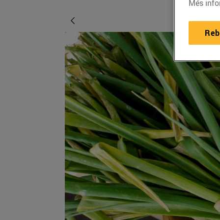
Més info
Reb