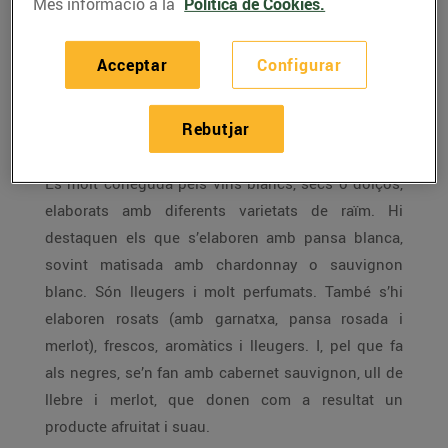
Més informació a la
Política de Cookies.
viníferes com cap altra regió espanyola. Les
novetats sorgeixen en qualsevol de les 12
Acceptar
Configurar
denominacions d’origen (DO). Veiem quines són:
Rebutjar
Alella
És molt coneguda pels vins blancs, secs o dolços,
elaborats amb diferents varietats de raïm. Hi
destaquen els que s’elaboren amb pansa blanca,
sovint matisada amb chardonnay o sauvignon
blanc. Són lleugers i molt perfumats. També s’hi
elaboren rosats (amb garnatxa, pansa rosada i
merlot), frescos, aromàtics i lleugers. I, pel que fa
als negres, se’n fan amb cabernet sauvignon, ull de
llebre i merlot, que donen com a resultat un
producte afruitat i suau.