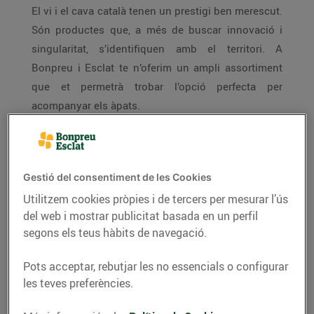
El vi i el cava català tenen un prestigi ben merescut.
Són productes que, a més de buscar innovació i
singularitat, s’identifiquen amb el territori. A
Bonpreu i Esclat te n’oferim un ampli assortiment
que et permetrà trobar l’opció perfecta per
acompanyar els àpats.
Gestió del consentiment de les Cookies
12 denominacions d’origen
Utilitzem cookies pròpies i de tercers per mesurar l’ús
que ofereixen el millor vi
del web i mostrar publicitat basada en un perfil
segons els teus hàbits de navegació.
Pots acceptar, rebutjar les no essencials o configurar
les teves preferències.
En qüestió de vins, Catalunya és un gran camp
d’experimentació de tècniques, mètodes i varietats