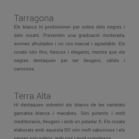
Tarragona
Els blancs hi predominen per sobre dels negres i
dels rosats. Presenten una graduació moderada,
aromes afruitades i un cos marcat i agradable. Els
rosats són fins, frescos i elegants, mentre que els
negres destaquen per ser lleugers, càlids i
carnosos.
Terra Alta
Hi destaquen sobretot els blancs de les varietats
garnatxa blanca i macabeu. Són potents i molt
mediterranis, lleugers i amb un paladar fi. Els rosats
elaborats amb aquesta DO són molt saborosos i els
negres són sobris, amb cos i molt complexos.