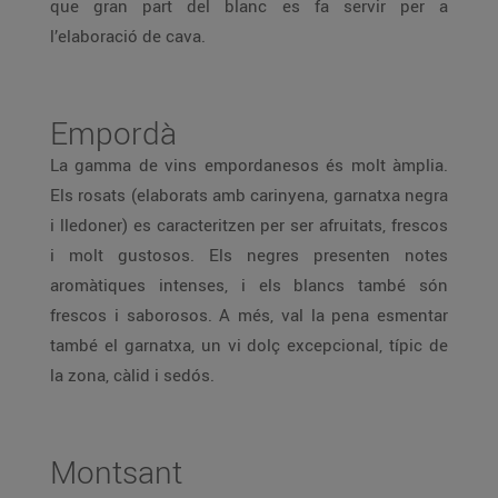
que gran part del blanc es fa servir per a
l’elaboració de cava.
Empordà
La gamma de vins empordanesos és molt àmplia.
Els rosats (elaborats amb carinyena, garnatxa negra
i lledoner) es caracteritzen per ser afruitats, frescos
i molt gustosos. Els negres presenten notes
aromàtiques intenses, i els blancs també són
frescos i saborosos. A més, val la pena esmentar
també el garnatxa, un vi dolç excepcional, típic de
la zona, càlid i sedós.
Montsant