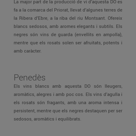
La major part de la producció de vi d’aquesta DO es
fa a la comarca del Priorat, llevat d’algunes terres de
la Ribera d’Ebre, a la riba del riu Montsant. Ofereix
blancs sedosos, amb aromes elegants i subtils. Els
negres són vins de guarda (envellits en ampolla),
mentre que els rosats solen ser afruitats, potents i
amb caràcter.
Penedès
Els vins blancs amb aquesta DO són lleugers,
aromàtics, alegres i amb poc cos. Els vins d’agulla i
els rosats són fragants, amb una aroma intensa i
persistent, mentre que els negres destaquen per ser
sedosos, aromàtics i equilibrats.