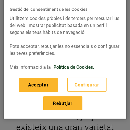
Cada vegada es
Gestió del consentiment de les Cookies
diagnostiquen més
Utilitzem cookies pròpies i de tercers per mesurar l’ús
del web i mostrar publicitat basada en un perfil
persones amb celiaquia a
segons els teus hàbits de navegació.
Catalunya, un trastorn
Pots acceptar, rebutjar les no essencials o configurar
alimentari que sobretot
les teves preferències.
afecta l'hora de triar
Més informació a la
Política de Cookies.
productes com el pa, la
pasta o els dolços. Tot i
Acceptar
Configurar
això,
mantenir una dieta
lliure de gluten
és més
Rebutjar
fàcil avui dia, ja que
existeix una gran varietat