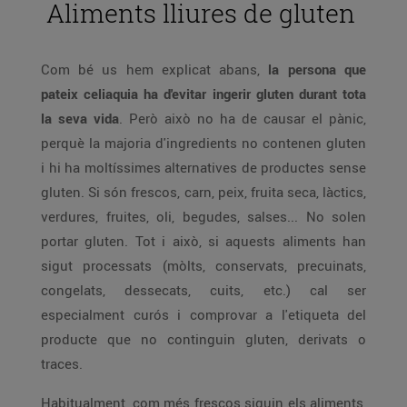
Aliments lliures de gluten
Com bé us hem explicat abans,
la persona que
pateix celiaquia ha d'evitar ingerir gluten durant tota
la seva vida
. Però això no ha de causar el pànic,
perquè la majoria d'ingredients no contenen gluten
i hi ha moltíssimes alternatives de productes sense
gluten. Si són frescos, carn, peix, fruita seca, làctics,
verdures, fruites, oli, begudes, salses... No solen
portar gluten. Tot i això, si aquests aliments han
sigut processats (mòlts, conservats, precuinats,
congelats, dessecats, cuits, etc.) cal ser
especialment curós i comprovar a l'etiqueta del
producte que no continguin gluten, derivats o
traces.
Habitualment, com més frescos siguin els aliments,