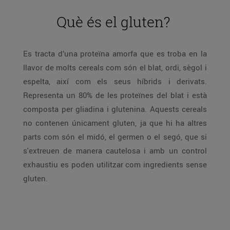
Què és el gluten?
Es tracta d’una proteïna amorfa que es troba en la
llavor de molts cereals com són el blat, ordi, sègol i
espelta, així com els seus híbrids i derivats.
Representa un 80% de les proteïnes del blat i està
composta per gliadina i glutenina. Aquests cereals
no contenen únicament gluten, ja que hi ha altres
parts com són el midó, el germen o el segó, que si
s'extreuen de manera cautelosa i amb un control
exhaustiu es poden utilitzar com ingredients sense
gluten.