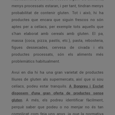
menys processats estaran, i per tant, tindran menys
probabilitat de contenir gluten. Tot i això, hi ha
productes que encara que siguin frescos no són
aptes per a celíacs, per exemple tots aquells que
s'han elaborat amb cereals amb gluten. El pa,
massa (coca, pizza, pastís, etc.), pasta, rebosteria,
figues dessecades, cervesa de civada i els
productes processats, són els aliments més
problemàtics habitualment.
Avui en dia hi ha una gran varietat de productes
lliures de gluten als supermercats, així que si sou
celíacs, podeu estar tranquils.
A Bonpreu i Esclat
disposem d'una gran oferta de productes sense
gluten
. A més, els podreu identificar fàcilment,
perquè saber que podeu o no menjar no és tan
complicat com feia uns anys, ja que la normativa