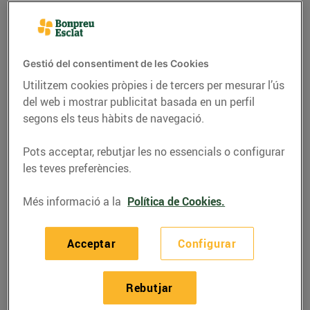
Gestió del consentiment de les Cookies
Utilitzem cookies pròpies i de tercers per mesurar l’ús
del web i mostrar publicitat basada en un perfil
segons els teus hàbits de navegació.
Pots acceptar, rebutjar les no essencials o configurar
les teves preferències.
RECEPTES
Més informació a la
Política de Cookies.
Videorecepta de Suquet
Acceptar
Configurar
d'escórpora
01/de juny/2020
Rebutjar