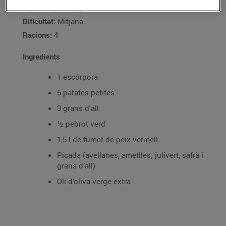
Tipus de plat:
Segon
Dificultat:
Mitjana
Racions:
4
Ingredients
1 escórpora
5 patates petites
3 grans d'all
½ pebrot verd
1,5 l de fumet de peix vermell
Picada (avellanes, ametlles, julivert, safrà i
grans d’all)
Oli d’oliva verge extra