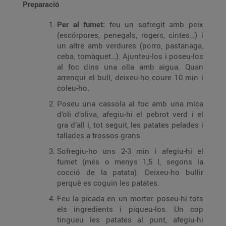
Preparació
Per al fumet:
feu un sofregit amb peix
(escórpores, penegals, rogers, cintes…) i
un altre amb verdures (porro, pastanaga,
ceba, tomàquet…). Ajunteu-los i poseu-los
al foc dins una olla amb aigua. Quan
arrenqui el bull, deixeu-ho coure 10 min i
coleu-ho.
Poseu una cassola al foc amb una mica
d’oli d’oliva, afegiu-hi el pebrot verd i el
gra d’all i, tot seguit, les patates pelades i
tallades a trossos grans.
Sofregiu-ho uns 2-3 min i afegiu-hi el
fumet (més o menys 1,5 l, segons la
cocció de la patata). Deixeu-ho bullir
perquè es coguin les patates.
Feu la picada en un morter: poseu-hi tots
els ingredients i piqueu-los. Un cop
tingueu les patates al punt, afegiu-hi