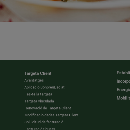
Establ
Targeta Client
Avantatges
Incorpo
Aplicació BonpreuEsclat
Energi
Fes-te la targeta
Mobilit
Targeta vinculada
Renovació de Targeta Client
Modificació dades Targeta Client
Sol·licitud de facturació
Facturació tiquets