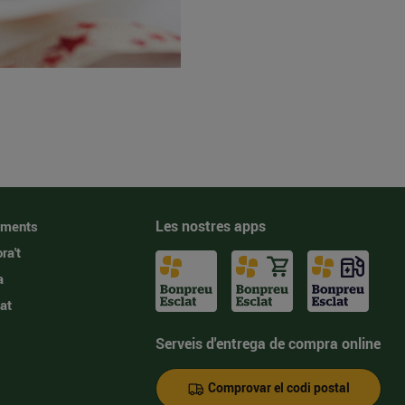
Les nostres apps
iments
ra't
a
at
Serveis d'entrega de compra online
Comprovar el codi postal