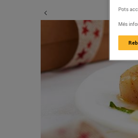
Pots acce
Més info
Reb