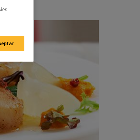
ies.
ceptar