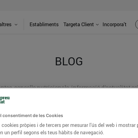
ltres
Establiments
Targeta Client
Incorpora't
BLOG
ceptes, consells nutricionals, informació d’actualitat
del nostre territori i molts altres temes.
l consentiment de les Cookies
 cookies pròpies i de tercers per mesurar l’ús del web i mostrar 
TAT
CONSELLS I HÀBITS SALUDABLES
ENERGIA
GASTRONOMIA
n un perfil segons els teus hàbits de navegació.