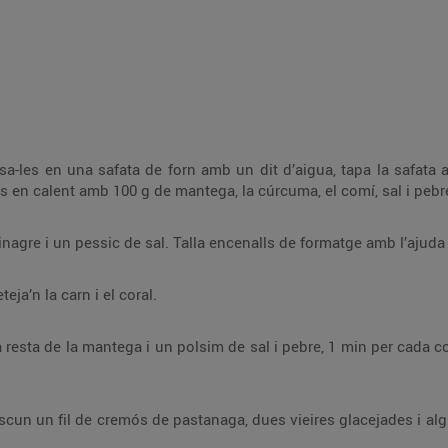
ua, tapa la safata amb paper d’alumini i cou-les al forn a 180 °C
Fes una vinagreta barrejant l’oli, el vinagre i un pessic de sal. Talla encenalls de form
Retira les closques de les vieires. Neteja’n la carn i el coral.
 1 min per cada costat impregnant-ho constantment amb el suc
glacejades i alguns brots verds. Amaneix-ho amb la vinagreta