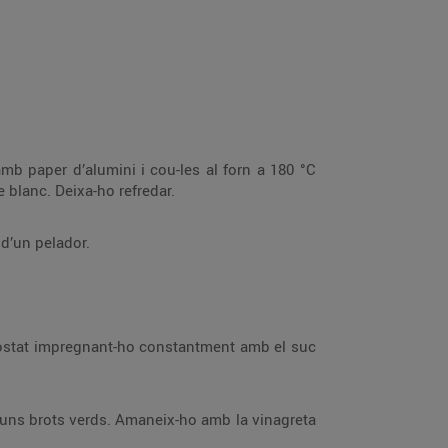
durant 15 min. Escorre-les i tritura-les en calent amb 100 g de mantega, la cúrcuma, el comí, sal i pebre blanc. Deixa-ho refredar.
atge amb l’ajuda d’un pelador.