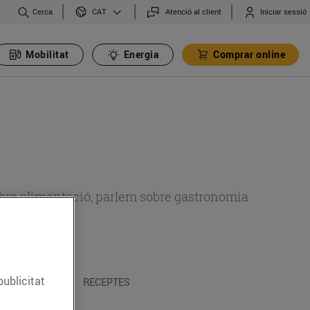
Cerca
Atenció al client
Iniciar sessió
CAT
Mobilitat
Energia
Comprar online
 sobre alimentació, parlem sobre gastronomia
publicitat
 I TRADICIONS
RECEPTES