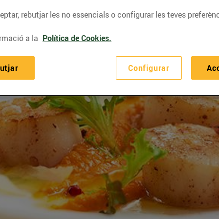
ptar, rebutjar les no essencials o configurar les teves preferènc
rmació a la
Política de Cookies.
utjar
Configurar
Ac