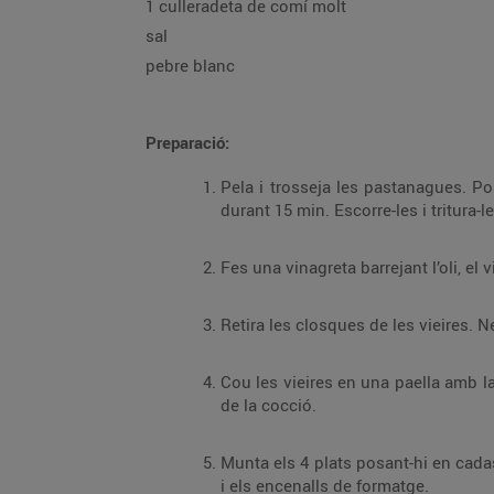
1 culleradeta de comí molt
sal
pebre blanc
Preparació:
Pela i trosseja les pastanagues. Posa-les en una safata de forn amb un dit d’aig
Cou les vieires en una paella amb la resta de la mantega i un polsim de sal i pebre,
de la cocció.
Munta els 4 plats posant-hi en cadascun un fil de cremós de pastanaga, dues vieires 
i els encenalls de formatge.