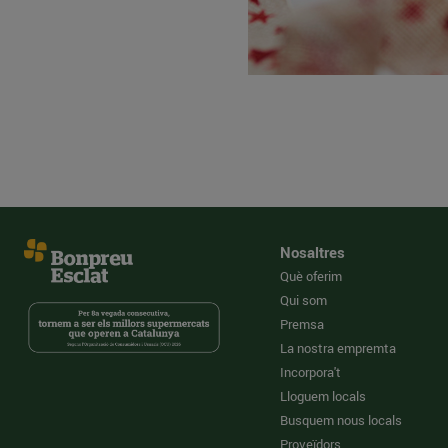
Nosaltres
Què oferim
Qui som
Premsa
La nostra empremta
Incorpora't
Lloguem locals
Busquem nous locals
Proveïdors