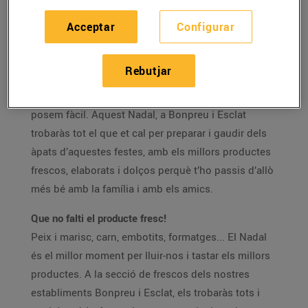
Als nostres establiments Bonpreu i Esclat trobaràs
Acceptar
Configurar
tot el que et cal per preparar els àpats de Nadal i
gaudir d’aquestes festes
.
Rebutjar
Tant és si ets dels que els agrada cuinar molt o dels
qui prefereix passar menys estona a la cuina, t’ho
posem fàcil. Aquest Nadal, a Bonpreu i Esclat
trobaràs tot el que et cal per preparar i gaudir dels
àpats d’aquestes festes, amb els millors productes
frescos, elaborats i dolços perquè t’ho passis d’allò
més bé amb la família i amb els amics.
Que no falti el producte fresc!
Peix i marisc, carn, embotits, formatges... El Nadal
és el millor moment per lluir-nos i tastar els millors
productes. A la secció de frescos dels nostres
establiments Bonpreu i Esclat, els trobaràs tots i