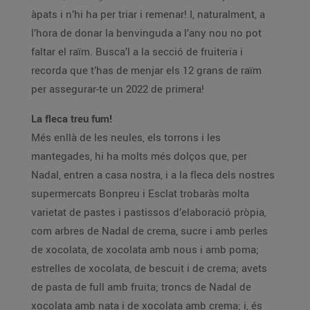
àpats i n’hi ha per triar i remenar! I, naturalment, a
l’hora de donar la benvinguda a l’any nou no pot
faltar el raïm. Busca’l a la secció de fruiteria i
recorda que t’has de menjar els 12 grans de raïm
per assegurar-te un 2022 de primera!
La fleca treu fum!
Més enllà de les neules, els torrons i les
mantegades, hi ha molts més dolços que, per
Nadal, entren a casa nostra, i a la fleca dels nostres
supermercats Bonpreu i Esclat trobaràs molta
varietat de pastes i pastissos d’elaboració pròpia,
com arbres de Nadal de crema, sucre i amb perles
de xocolata, de xocolata amb nous i amb poma;
estrelles de xocolata, de bescuit i de crema; avets
de pasta de full amb fruita; troncs de Nadal de
xocolata amb nata i de xocolata amb crema; i, és