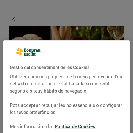
Gestió del consentiment de les Cookies
Utilitzem cookies pròpies i de tercers per mesurar l’ús
del web i mostrar publicitat basada en un perfil
GASTRONOMIA I TRADICIONS
segons els teus hàbits de navegació.
Viu el Nadal amb
Pots acceptar, rebutjar les no essencials o configurar
Bonpreu i Esclat
les teves preferències.
13/de desembre/2021
Més informació a la
Política de Cookies.