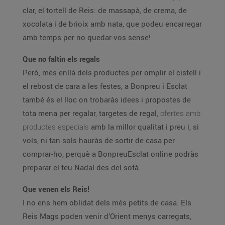
clar, el tortell de Reis: de massapà, de crema, de
xocolata i de brioix amb nata, que podeu encarregar
amb temps per no quedar-vos sense!
Que no faltin els regals
Però, més enllà dels productes per omplir el cistell i
el rebost de cara a les festes, a Bonpreu i Esclat
també és el lloc on trobaràs idees i propostes de
tota mena per regalar, targetes de regal,
ofertes amb
productes especials
amb la millor qualitat i preu i, si
vols, ni tan sols hauràs de sortir de casa per
comprar-ho, perquè a BonpreuEsclat online podràs
preparar el teu Nadal des del sofà.
Que venen els Reis!
I no ens hem oblidat dels més petits de casa. Els
Reis Mags poden venir d’Orient menys carregats,