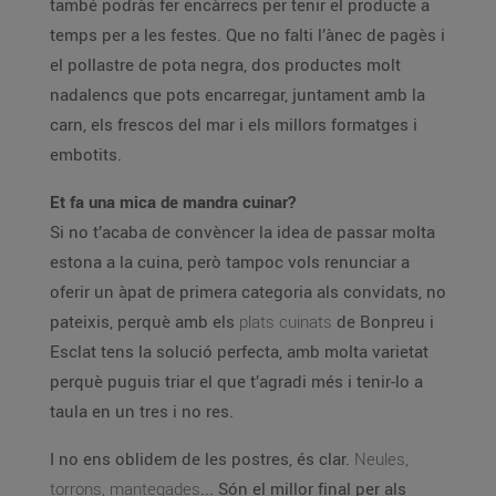
també podràs fer encàrrecs per tenir el producte a
temps per a les festes. Que no falti l’ànec de pagès i
el pollastre de pota negra, dos productes molt
nadalencs que pots encarregar, juntament amb la
carn, els frescos del mar i els millors formatges i
embotits.
Et fa una mica de mandra cuinar?
Si no t’acaba de convèncer la idea de passar molta
estona a la cuina, però tampoc vols renunciar a
oferir un àpat de primera categoria als convidats, no
pateixis, perquè amb els
plats cuinats
de Bonpreu i
Esclat tens la solució perfecta, amb molta varietat
perquè puguis triar el que t’agradi més i tenir-lo a
taula en un tres i no res.
I no ens oblidem de les postres, és clar.
Neules,
torrons, mantegades
... Són el millor final per als