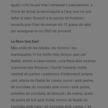
àpats i n’hi ha per triar i remenar! I, naturalment, a
l’hora de donar la benvinguda a l’any nou no pot
faltar el raïm. Busca’l a la secció de fruiteria i
recorda que t’has de menjar els 12 grans de raïm
per assegurar-te un 2022 de primera!
La fleca treu fum!
Més enllà de les neules, els torrons i les
mantegades, hi ha molts més dolços que, per
Nadal, entren a casa nostra, i a la fleca dels nostres
supermercats Bonpreu i Esclat trobaràs molta
varietat de pastes i pastissos d’elaboració pròpia,
com arbres de Nadal de crema, sucre i amb perles
de xocolata, de xocolata amb nous i amb poma;
estrelles de xocolata, de bescuit i de crema; avets
de pasta de full amb fruita; troncs de Nadal de
xocolata amb nata i de xocolata amb crema; i, és