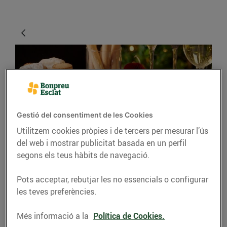
Gestió del consentiment de les Cookies
Utilitzem cookies pròpies i de tercers per mesurar l’ús
del web i mostrar publicitat basada en un perfil
GASTRONOMIA I TRADICIONS
segons els teus hàbits de navegació.
Viu el Nadal amb
Pots acceptar, rebutjar les no essencials o configurar
Bonpreu i Esclat
les teves preferències.
13/de desembre/2021
Més informació a la
Política de Cookies.