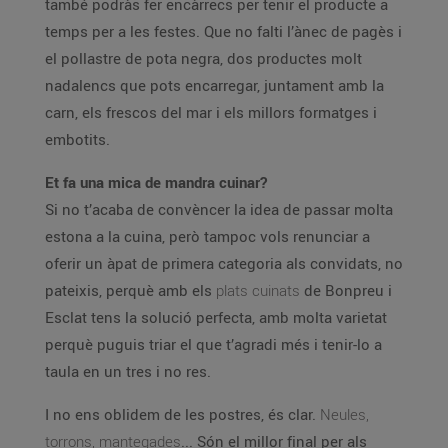
també podràs fer encàrrecs per tenir el producte a
temps per a les festes. Que no falti l’ànec de pagès i
el pollastre de pota negra, dos productes molt
nadalencs que pots encarregar, juntament amb la
carn, els frescos del mar i els millors formatges i
embotits.
Et fa una mica de mandra cuinar?
Si no t’acaba de convèncer la idea de passar molta
estona a la cuina, però tampoc vols renunciar a
oferir un àpat de primera categoria als convidats, no
pateixis, perquè amb els
plats cuinats
de Bonpreu i
Esclat tens la solució perfecta, amb molta varietat
perquè puguis triar el que t’agradi més i tenir-lo a
taula en un tres i no res.
I no ens oblidem de les postres, és clar.
Neules,
torrons, mantegades
... Són el millor final per als