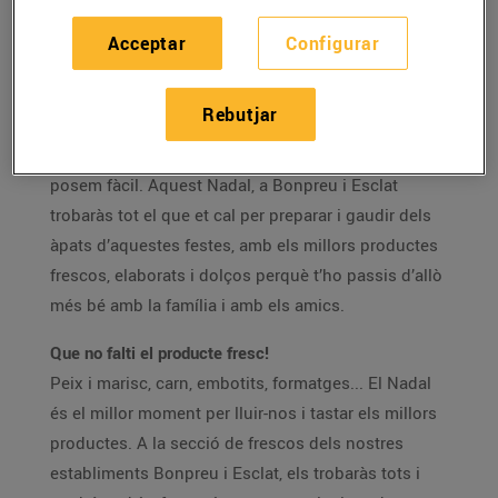
Als nostres establiments Bonpreu i Esclat trobaràs
Acceptar
Configurar
tot el que et cal per preparar els àpats de Nadal i
gaudir d’aquestes festes
.
Rebutjar
Tant és si ets dels que els agrada cuinar molt o dels
qui prefereix passar menys estona a la cuina, t’ho
posem fàcil. Aquest Nadal, a Bonpreu i Esclat
trobaràs tot el que et cal per preparar i gaudir dels
àpats d’aquestes festes, amb els millors productes
frescos, elaborats i dolços perquè t’ho passis d’allò
més bé amb la família i amb els amics.
Que no falti el producte fresc!
Peix i marisc, carn, embotits, formatges... El Nadal
és el millor moment per lluir-nos i tastar els millors
productes. A la secció de frescos dels nostres
establiments Bonpreu i Esclat, els trobaràs tots i