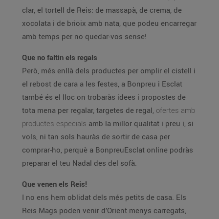
clar, el tortell de Reis: de massapà, de crema, de
xocolata i de brioix amb nata, que podeu encarregar
amb temps per no quedar-vos sense!
Que no faltin els regals
Però, més enllà dels productes per omplir el cistell i
el rebost de cara a les festes, a Bonpreu i Esclat
també és el lloc on trobaràs idees i propostes de
tota mena per regalar, targetes de regal,
ofertes amb
productes especials
amb la millor qualitat i preu i, si
vols, ni tan sols hauràs de sortir de casa per
comprar-ho, perquè a BonpreuEsclat online podràs
preparar el teu Nadal des del sofà.
Que venen els Reis!
I no ens hem oblidat dels més petits de casa. Els
Reis Mags poden venir d’Orient menys carregats,